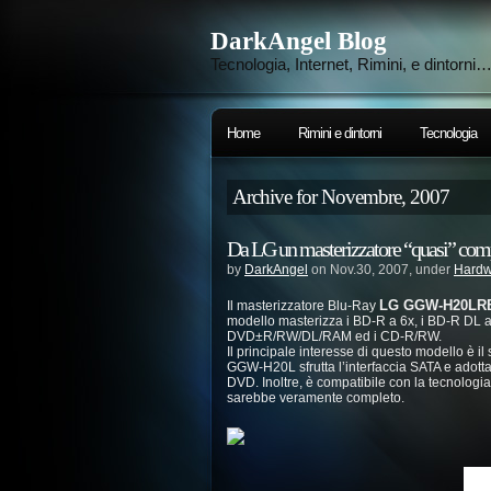
DarkAngel Blog
Tecnologia, Internet, Rimini, e dintorni
Home
Rimini e dintorni
Tecnologia
Archive for Novembre, 2007
Da LG un masterizzatore “quasi” com
by
DarkAngel
on Nov.30, 2007, under
Hardw
LG GGW-H20LR
Il masterizzatore Blu-Ray
modello masterizza i BD-R a 6x, i BD-R DL a
DVD±R/RW/DL/RAM ed i CD-R/RW.
Il principale interesse di questo modello è il
GGW-H20L sfrutta l’interfaccia SATA e adott
DVD. Inoltre, è compatibile con la tecnologi
sarebbe veramente completo.