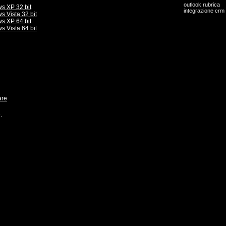
outlook rubrica
s XP 32 bit
integrazione crm
 Vista 32 bit
s XP 64 bit
 Vista 64 bit
are
.