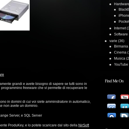
Hardwar
BlackB
iPhon
Pocke
Internet
(
Software
varie
(36)
Birmania
Cinema
(
Musica
(2
YouTube 
are
Find Me On
tamente grandi e avete bisogno di sapere se tutti sono in
un programmino freeware che vi permette di recuperare le
 sono in domini di cui voi siete amminstratore in automatico,
 se non avete un dominio.
change Server, e SQL Server
ente ProduKey, e lo potete scaricare dal sito della
NirSoft