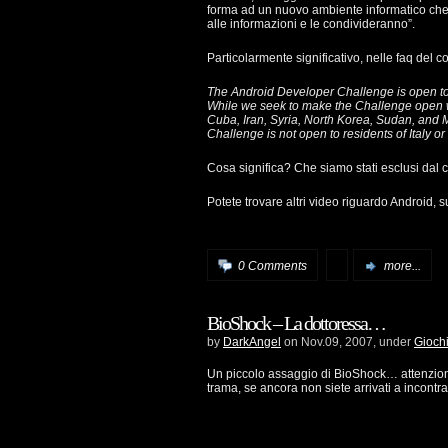
forma ad un nuovo ambiente informatico che 
alle informazioni e le condivideranno”.
Particolarmente significativo, nelle faq del 
The Android Developer Challenge is open to i
While we seek to make the Challenge open w
Cuba, Iran, Syria, North Korea, Sudan, and 
Challenge is not open to residents of Italy o
Cosa significa? Che siamo stati esclusi dal
Potete trovare altri video riguardo Android, 
0 Comments
more...
BioShock – La dottoressa…
by
DarkAngel
on Nov.09, 2007, under
Gioch
Un piccolo assaggio di BioShock… attenzione
trama, se ancora non siete arrivati a incontr