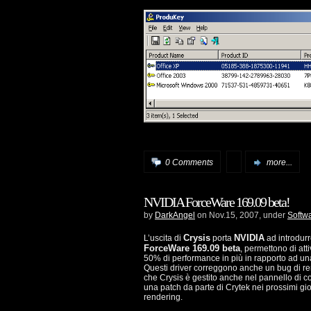
0 Comments
more...
NVIDIA ForceWare 169.09 beta!
by
DarkAngel
on Nov.15, 2007, under
Softw
Crysis
NVIDIA
L’uscita di
porta
ad introdurre
ForceWare 169.09 beta
, permettono di att
50% di performance in più in rapporto ad 
Questi driver correggono anche un bug di ren
che Crysis è gestito anche nel pannello di con
una patch da parte di Crytek nei prossimi gio
rendering.