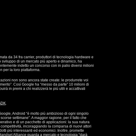
mata da 34 fra carrier, produttori di tecnologia hardware e
o sviluppo di un mercato più aperto e dinamico, ha
ntemente indetto un concorso con in palio diversi milioni
on per la loro piattaforma.
icazioni non sono ancora state create: le produrrete voi
 merito”. Così Google ha “messo da parte” 10 milioni di
buirà in premi a chi realizzerà le più utili e accattivati
SDK
.
Google, Android “è molto più ambizioso di ogni singolo
scorse settimane”. A maggior ragione, per il fatto che
erativo e di un pacchetto di applicazioni: la sua natura
 competitività, incoraggiando la comparsa di nuovi attori
odotti più interessanti ed economici. Inoltre, promette
Handset Alliance guarda a mercato e tecnologia “darà