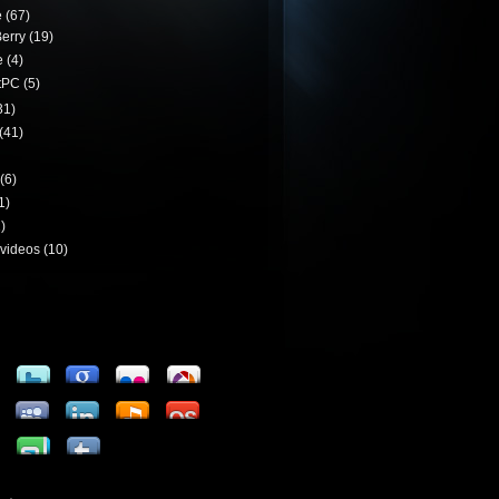
e
(67)
erry
(19)
e
(4)
tPC
(5)
31)
(41)
(6)
1)
)
videos
(10)