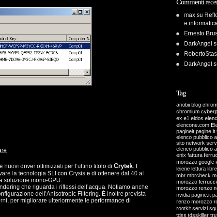
Commenti recen
max
su
Refl
e informatic
Ernesto Bru
DarkAngel
s
RobertoStas
DarkAngel
s
Tag
anobii
blog
chro
chromium
cyber
ex
e1
eidos
elen
elencone.com
El
pagineit pagine.it 
elenco pubblico 
sito network servi
elenco pubblico 
are
enix
fattura
ferru
morozzo
google
Crytek
 nuovi driver ottimizzati per l’ultino titolo di
. I
leiene
lettura
libre
ivare la tecnologia SLI con Crysis e di ottenere dal 40 al
mbr
mbrcheck
m
una soluzione mono-GPU.
morozzo ferrucci
dering che riguarda i riflessi dell’acqua. Notiamo anche
morozzo renzo
n
figurazione dell’Anisotropic Filtering. È inoltre prevista
nvidia
pagine.it
pa
rni, per migliorare ulteriormente le performance di
renzo morozzo
r
rootkit
servizi
sq
tdss
tdsskiller
tru