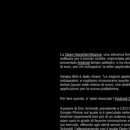
La
Open HandSet Alliance
, una alleanza for
software per il mondo mobile, improntata all
presentato
Android
tempo addietro, e ha rece
di euro, per chi sviluppera’ la killer applicati
Sergey Brin è stato chiaro: “Le migliori appl
sviluppatori, e vogliamo riconoscervi questo
dollari (quasi sette milioni di euro), che distri
applicazioni per la nuova piattaforma.
Per fare questo, e’ stato rilasciato l’
Android 
A parere di Eric Schmidt, presidente e CEO 
Google Phone sul quale si è speculato nelle 
Android rappresenti ben più di un sistema op
open sarà in grado di favorire innovazione e
sul mercato, offrendo agli utenti servizi e pr
Schmidt, l’atteggiamento con il quale Open 