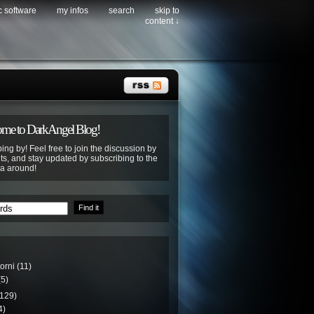
c software
my infos
search
skip to
content ↓
me to DarkAngel Blog!
ing by! Feel free to join the discussion by
s, and stay updated by subscribing to the
ya around!
torni
(11)
5)
129)
4)