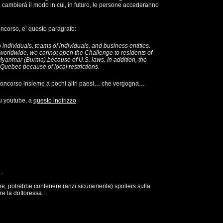
cambierà il modo in cui, in futuro, le persone accederanno
concorso, e’ questo paragrafo:
ndividuals, teams of individuals, and business entities.
orldwide, we cannot open the Challenge to residents of
Myanmar (Burma) because of U.S. laws. In addition, the
r Quebec because of local restrictions.
 concorso insieme a pochi altri paesi… che vergogna…
su youtube, a
questo indirizzo
i
, potrebbe contenere (anzi sicuramente) spoilers sulla
are la dottoressa…