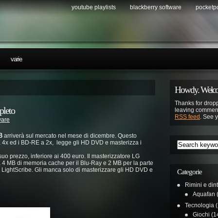
youtube playlists
blackberry software
pocketp
…
varie
Howdy. Welco
Thanks for dropp
pleto
leaving comment
RSS feed
. See 
are
B
arriverà sul mercato nel mese di dicembre. Questo
 4x ed i BD-RE a 2x, legge gli HD DVD e masterizza i
 suo prezzo, inferiore ai 400 euro. Il masterizzatore LG
a 4 MB di memoria cache per il Blu-Ray e 2 MB per la parte
a LightScribe. Gli manca solo di masterizzare gli HD DVD e
Categorie
Rimini e din
Aquafan
(
Tecnologia
(
Giochi
(1