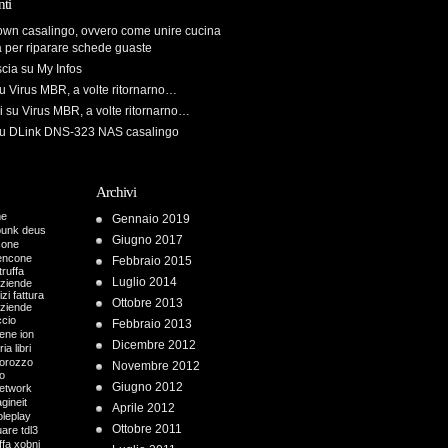
ti
own casalingo, ovvero come unire cucina
a per riparare schede guaste
scia
su
My Infos
u
Virus MBR, a volte ritornarno…
i
su
Virus MBR, a volte ritornarno…
u
DLink DNS-323 NAS casalingo
Archivi
me
Gennaio 2019
punk
deus
Giugno 2017
cone
encone
Febbraio 2015
truffa
Luglio 2014
aziende
zi fattura
Ottobre 2013
aziende
ccio
Febbraio 2013
iene
ion
Dicembre 2012
ria
libri
orozzo
Novembre 2012
o
Giugno 2012
etwork
gineit
Aprile 2012
oleplay
Ottobre 2011
uare
tdl3
ffa
xobni