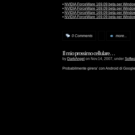
•
NVIDIA ForceWare 169.09 beta per Window
•
NVIDIA ForceWare 169.09 beta per Windows
•
NVIDIA ForceWare 169.09 beta per Window
•
NVIDIA ForceWare 169.09 beta per Windows
0 Comments
more...
Il mio prossimo cellulare…
by
DarkAngel
on Nov.14, 2007, under
Softw
Probabilmente girera’ con Android di Google