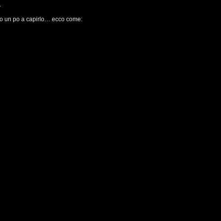
i
o un po a capirlo… ecco come: