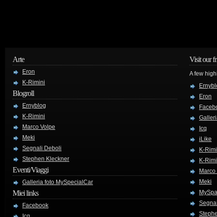
Arte
Visit our f
Eron
A few high
K-Rimini
Ernybl
Blogroll
Eron
Ernyblog
Faceb
K-Rimini
Galler
Marco Volpe
Icq
Meki
iLike
Segnali Deboli
K-Rimi
Stephen Kleckner
K-Rimi
Eventi/Viaggi
Marco
Meki
Galleria foto MySpecialCar
Miei links
MySpa
Segnal
Facebook
Stephe
Icq