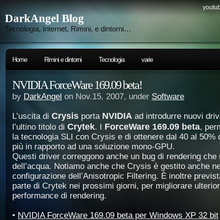
youtub
DarkAngel Blog
Tecnologia, Internet, Rimini, e dintorni…
Home
Rimini e dintorni
Tecnologia
varie
NVIDIA ForceWare 169.09 beta!
by
DarkAngel
on Nov.15, 2007, under
Software
Crysis
NVIDIA
L’uscita di
porta
ad introdurre nuovi driv
Crytek
ForceWare 169.09 beta
l’ultino titolo di
. I
, per
la tecnologia SLI con Crysis e di ottenere dal 40 al 50% 
più in rapporto ad una soluzione mono-GPU.
Questi driver correggono anche un bug di rendering che ri
dell’acqua. Notiamo anche che Crysis è gestito anche ne
configurazione dell’Anisotropic Filtering. È inoltre previ
parte di Crytek nei prossimi giorni, per migliorare ulterio
performance di rendering.
•
NVIDIA ForceWare 169.09 beta per Windows XP 32 bit