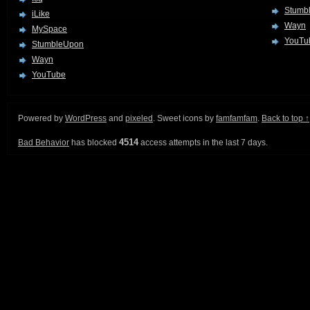
Stumb
iLike
Wayn
MySpace
YouTu
StumbleUpon
Wayn
YouTube
Powered by
WordPress
and
pixeled
. Sweet icons by
famfamfam
.
Back to top ↑
4514
Bad Behavior
has blocked
access attempts in the last 7 days.