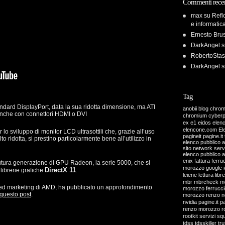
Commenti recen
max
su
Refl
e informatic
Ernesto Bru
DarkAngel
s
RobertoStas
DarkAngel
s
Tag
dard DisplayPort, data la sua ridotta dimensione, ma ATI
anobii
blog
chro
nche con connettori HDMI o DVI
chromium
cyber
ex
e1
eidos
elen
elencone.com
El
 lo sviluppo di monitor LCD ultrasottili che, grazie all’uso
pagineit pagine.it 
to ridotta, si prestino particolarmente bene all’utilizzo in
elenco pubblico 
sito network servi
elenco pubblico 
enix
fattura
ferru
utura generazione di GPU Radeon, la serie 5000, che si
morozzo
google
DirectX 11
librerie grafiche
.
leiene
lettura
libre
mbr
mbrcheck
m
d marketing di AMD, ha pubblicato un approfondimento
morozzo ferrucci
questo post
.
morozzo renzo
n
nvidia
pagine.it
pa
renzo morozzo
r
rootkit
servizi
sq
tdss
tdsskiller
tru