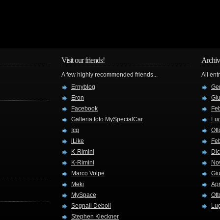
Visit our friends!
Archiv
A few highly recommended friends...
All ent
Ernyblog
Ge
Eron
Gi
Facebook
Fe
Galleria foto MySpecialCar
Lug
Icq
Ott
iLike
Fe
K-Rimini
Di
K-Rimini
No
Marco Volpe
Gi
Meki
Apr
MySpace
Ott
Segnali Deboli
Lug
Stephen Kleckner