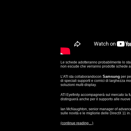
Le schede adotteranno probabilmente lo stan
non escude che verranno prodotte schede a
Samsung
L’ATI sta collaborandocon
per per
di speciali supporti e cornici di larghezza mol
soluzioni multi-display.
ATI Eyefinity accompagnerà sul mercato la f
distinguerà anche per il supporto alle nuove 
Ian McNaughton, senior manager of advance
sulle novità e le migliorie delle DirectX 11 in
(continue reading…)