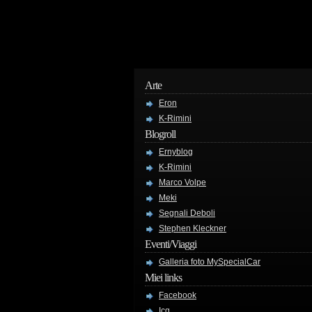
Arte
Eron
K-Rimini
Blogroll
Ernyblog
K-Rimini
Marco Volpe
Meki
Segnali Deboli
Stephen Kleckner
Eventi/Viaggi
Galleria foto MySpecialCar
Miei links
Facebook
Icq