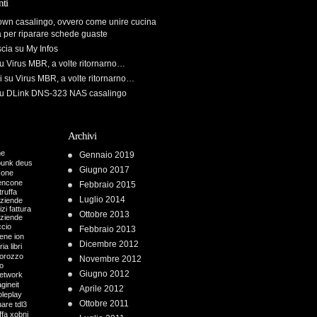
ti
own casalingo, ovvero come unire cucina
a per riparare schede guaste
scia
su
My Infos
u
Virus MBR, a volte ritornarno…
i
su
Virus MBR, a volte ritornarno…
u
DLink DNS-323 NAS casalingo
Archivi
me
Gennaio 2019
punk
deus
Giugno 2017
cone
encone
Febbraio 2015
truffa
Luglio 2014
aziende
zi fattura
Ottobre 2013
aziende
ccio
Febbraio 2013
iene
ion
Dicembre 2012
ria
libri
orozzo
Novembre 2012
o
Giugno 2012
etwork
gineit
Aprile 2012
oleplay
Ottobre 2011
uare
tdl3
ffa
xobni