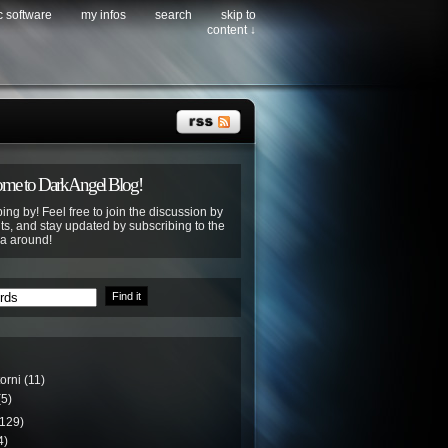
c software
my infos
search
skip to
content ↓
me to DarkAngel Blog!
ing by! Feel free to join the discussion by
s, and stay updated by subscribing to the
ya around!
torni
(11)
5)
129)
4)