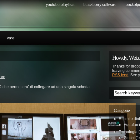
youtube playlists
blackberry software
pocketp
…
varie
Howdy. Welco
Thanks for dropp
leaving comment
RSS feed
. See 
are
D che permettera’ di collegare ad una singola scheda
Categorie
Rimini e din
Aquafan
(
Tecnologia
(
Giochi
(1