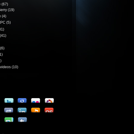
e
(67)
erry
(19)
e
(4)
tPC
(5)
31)
(41)
(6)
1)
)
videos
(10)