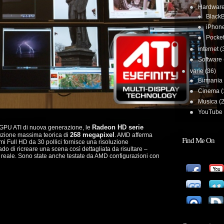
Hardwar
BlackB
iPhon
Pocke
Internet
(
Software
varie
(36)
Birmania
Cinema
(
Musica
(2
YouTube 
Radeon HD serie
re GPU ATI di nuova generazione, le
268 megapixel
luzione massima teorica di
. AMD afferma
Find Me On
i Full HD da 30 pollici fornisce una risoluzione
do di ricreare una scena così dettagliata da risultare –
na reale. Sono state anche testate da AMD configurazioni con