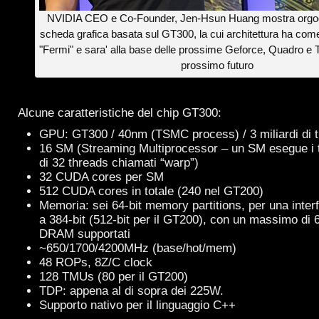
NVIDIA CEO e Co-Founder, Jen-Hsun Huang mostra orgog
scheda grafica basata sul GT300, la cui architettura ha co
"Fermi" e sara' alla base delle prossime Geforce, Quadro e Te
prossimo futuro
Alcune caratteristiche del chip GT300:
GPU: GT300 / 40nm (TSMC process) / 3 miliardi di t
16 SM (Streaming Multiprocessor – un SM esegue i t
di 32 threads chiamati “warp”)
32 CUDA cores per SM
512 CUDA cores in totale (240 nel GT200)
Memoria: sei 64-bit memory partitions, per una inter
a 384-bit (512-bit per il GT200), con un massimo d
DRAM supportati
~650/1700/4200MHz (base/hot/mem)
48 ROPs, 8Z/C clock
128 TMUs (80 per il GT200)
TDP: appena al di sopra dei 225W.
Supporto nativo per il linguaggio C++