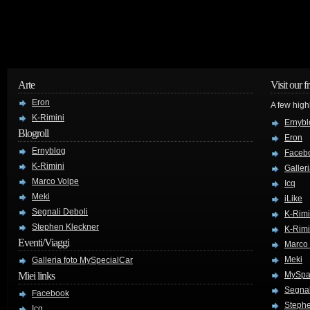
Arte
Visit our f
Eron
A few high
K-Rimini
Ernybl
Blogroll
Eron
Ernyblog
Faceb
K-Rimini
Galler
Marco Volpe
Icq
Meki
iLike
Segnali Deboli
K-Rimi
Stephen Kleckner
K-Rimi
Eventi/Viaggi
Marco
Meki
Galleria foto MySpecialCar
Miei links
MySpa
Segnal
Facebook
Stephe
Icq