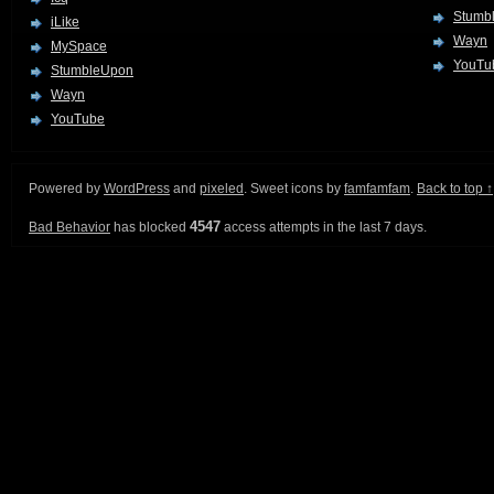
Stumb
iLike
Wayn
MySpace
YouTu
StumbleUpon
Wayn
YouTube
Powered by
WordPress
and
pixeled
. Sweet icons by
famfamfam
.
Back to top ↑
4547
Bad Behavior
has blocked
access attempts in the last 7 days.