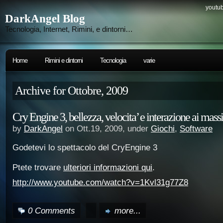
youtub
DarkAngel Blog
Tecnologia, Internet, Rimini, e dintorni…
Home
Rimini e dintorni
Tecnologia
varie
Archive for Ottobre, 2009
Cry Engine 3, bellezza, velocita’ e interazione ai massi
by
DarkAngel
on Ott.19, 2009, under
Giochi
,
Software
Godetevi lo spettacolo del CryEngine 3
Ptete trovare
ulteriori informazioni qui
.
http://www.youtube.com/watch?v=1Kvl31g77Z8
0 Comments
more...