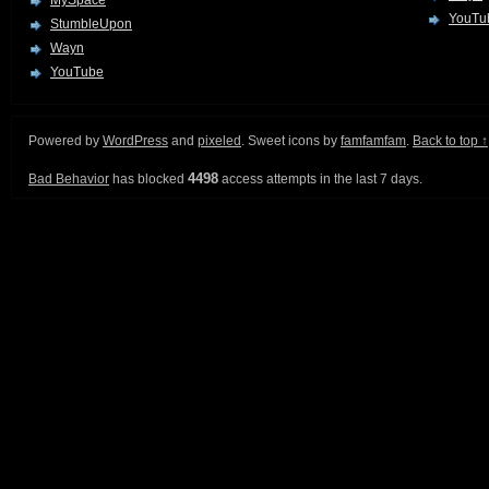
YouTu
StumbleUpon
Wayn
YouTube
Powered by
WordPress
and
pixeled
. Sweet icons by
famfamfam
.
Back to top ↑
4498
Bad Behavior
has blocked
access attempts in the last 7 days.