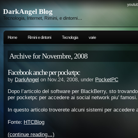
youtub
DarkAngel Blog
Tecnologia, Internet, Rimini, e dintorni…
Home
Rimini e dintorni
Tecnologia
varie
Archive for Novembre, 2008
Facebook anche per pocketpc
by
DarkAngel
on Nov.24, 2008, under
PocketPC
Dopo l’articolo del software per BlackBerry, sto trovand
per pocketpc per accedere ai social network piu’ famosi.
In questo articolo troverete alcuni sistemi per accedere
Fonte:
HTCBlog
(continue reading…)