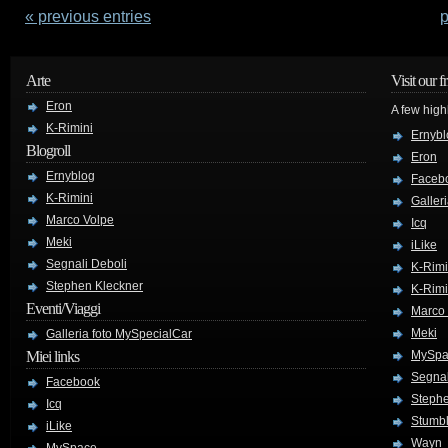
« previous entries
p
Arte
Visit our f
Eron
A few high
K-Rimini
Ernybl
Blogroll
Eron
Ernyblog
Faceb
K-Rimini
Galler
Marco Volpe
Icq
Meki
iLike
Segnali Deboli
K-Rimi
Stephen Kleckner
K-Rimi
Eventi/Viaggi
Marco
Meki
Galleria foto MySpecialCar
Miei links
MySpa
Segnal
Facebook
Stephe
Icq
Stumb
iLike
Wayn
MySpace