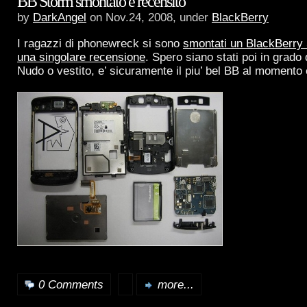
BB Storm smontato e recensito
by
DarkAngel
on Nov.24, 2008, under
BlackBerry
I ragazzi di phonewreck si sono
smontati un BlackBerry 
una singolare recensione
. Spero siano stati poi in grado 
Nudo o vestito, e’ sicuramente il piu’ bel BB al momento 
0 Comments
more...