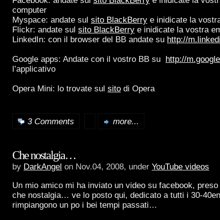
Facebook: andate sul
sito BlackBerry
e inidicate la vost
computer
Myspace: andate sul
sito BlackBerry
e inidicate la vostr
Flickr: andate sul
sito BlackBerry
e inidicate la vostra e
LinkedIn: con il browser del BB andate su
http://m.linke
Google apps: Andate con il vostro BB su
http://m.googl
l’applicativo
Opera Mini: lo trovate sul
sito
di Opera
3 Comments
more...
Che nostalgia…
by
DarkAngel
on Nov.04, 2008, under
YouTube videos
Un mio amico mi ha inviato un video su facebook, pres
che nostalgia… ve lo posto qui, dedicato a tutti i 30-40
rimpiangono un po i bei tempi passati…