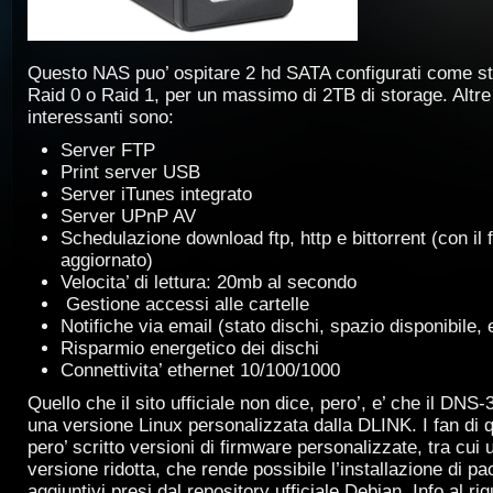
Questo NAS puo’ ospitare 2 hd SATA configurati come s
Raid 0 o Raid 1, per un massimo di 2TB di storage. Altre 
interessanti sono:
Server FTP
Print server USB
Server iTunes integrato
Server UPnP AV
Schedulazione download ftp, http e bittorrent (con il
aggiornato)
Velocita’ di lettura: 20mb al secondo
Gestione accessi alle cartelle
Notifiche via email (stato dischi, spazio disponibile, 
Risparmio energetico dei dischi
Connettivita’ ethernet 10/100/1000
Quello che il sito ufficiale non dice, pero’, e’ che il DNS-
una versione Linux personalizzata dalla DLINK. I fan d
pero’ scritto versioni di firmware personalizzate, tra cui
versione ridotta, che rende possibile l’installazione di pa
aggiuntivi presi dal repository ufficiale Debian. Info al ri