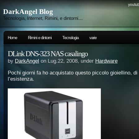
youtub
DarkAngel Blog
Tecnologia, Internet, Rimini, e dintorni…
Home
Rimini e dintorni
Tecnologia
varie
DLink DNS-323 NAS casalingo
by
DarkAngel
on Lug.22, 2008, under
Hardware
Pochi giorni fa ho acquistato questo piccolo gioiellino, di
l’esistenza.