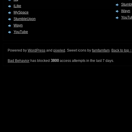
Stumb
iLike
Wayn
MySpace
YouTu
StumbleUpon
Wayn
YouTube
Powered by
WordPress
and
pixeled
. Sweet icons by
famfamfam
.
Back to top ↑
3800
Bad Behavior
has blocked
access attempts in the last 7 days.