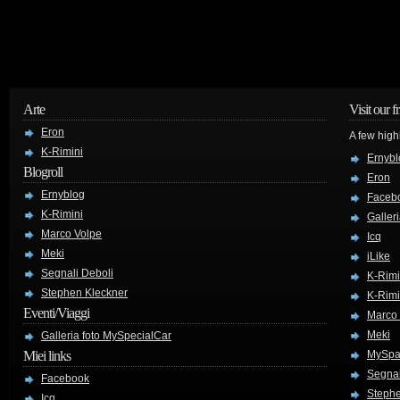
Arte
Visit our f
Eron
A few high
K-Rimini
Ernybl
Blogroll
Eron
Ernyblog
Faceb
K-Rimini
Galler
Marco Volpe
Icq
Meki
iLike
Segnali Deboli
K-Rimi
Stephen Kleckner
K-Rimi
Eventi/Viaggi
Marco
Meki
Galleria foto MySpecialCar
Miei links
MySpa
Segnal
Facebook
Stephe
Icq