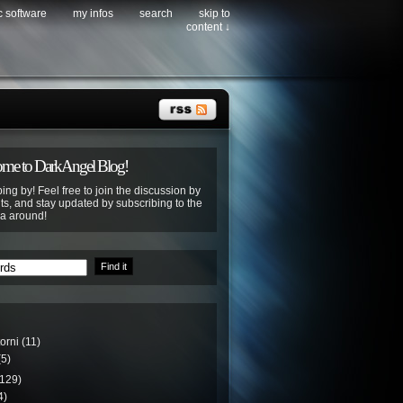
c software
my infos
search
skip to
content ↓
me to DarkAngel Blog!
ing by! Feel free to join the discussion by
s, and stay updated by subscribing to the
ya around!
torni
(11)
5)
129)
4)