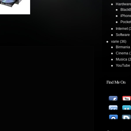
Hardwar
BlackB
iPhon
Pocke
Internet
(
Software
varie
(36)
Birmania
Cinema
(
Musica
(2
YouTube 
Find Me On