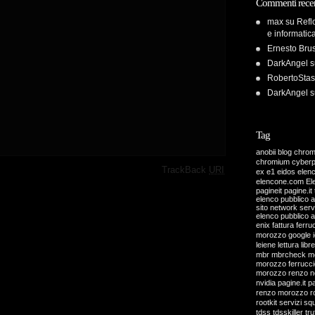
Commenti recen
max
su
Refl
e informatic
Ernesto Bru
DarkAngel
s
RobertoStas
DarkAngel
s
Tag
anobii
blog
chro
chromium
cyber
·
TrackBack
URI
ex
e1
eidos
elen
elencone.com
El
pagineit pagine.it 
elenco pubblico 
sito network servi
elenco pubblico 
enix
fattura
ferru
morozzo
google
leiene
lettura
libre
mbr
mbrcheck
m
morozzo ferrucci
morozzo renzo
n
nvidia
pagine.it
pa
renzo morozzo
r
rootkit
servizi
sq
tdss
tdsskiller
tru