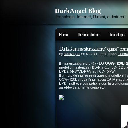
DarkAngel Blog
Tecnologia, Internet, Rimini, e dintorni
Home
Rimini e dintorni
Tecnologia
Da LG un masterizzatore “quasi” com
by
DarkAngel
on Nov.30, 2007, under
Hardw
LG GGW-H20LR
Il masterizzatore Blu-Ray
modello masterizza i BD-R a 6x, i BD-R DL a
DVD±R/RW/DL/RAM ed i CD-R/RW.
Il principale interesse di questo modello è il
GGW-H20L sfrutta l’interfaccia SATA e adott
DVD. Inoltre, è compatibile con la tecnologi
sarebbe veramente completo.