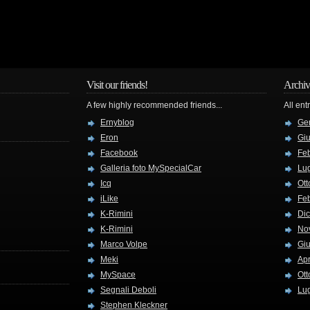
Visit our friends!
Archiv
A few highly recommended friends...
All ent
Ernyblog
Ge
Eron
Gi
Facebook
Fe
Galleria foto MySpecialCar
Lug
Icq
Ott
iLike
Fe
K-Rimini
Di
K-Rimini
No
Marco Volpe
Gi
Meki
Apr
MySpace
Ott
Segnali Deboli
Lug
Stephen Kleckner