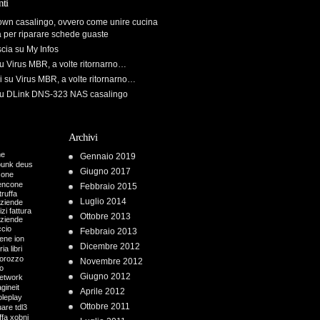
ti
own casalingo, ovvero come unire cucina
a per riparare schede guaste
scia
su
My Infos
u
Virus MBR, a volte ritornarno…
i
su
Virus MBR, a volte ritornarno…
u
DLink DNS-323 NAS casalingo
Archivi
me
Gennaio 2019
punk
deus
Giugno 2017
cone
encone
Febbraio 2015
truffa
Luglio 2014
aziende
zi fattura
Ottobre 2013
aziende
ccio
Febbraio 2013
iene
ion
Dicembre 2012
ria
libri
orozzo
Novembre 2012
o
Giugno 2012
etwork
gineit
Aprile 2012
oleplay
Ottobre 2011
uare
tdl3
ffa
xobni