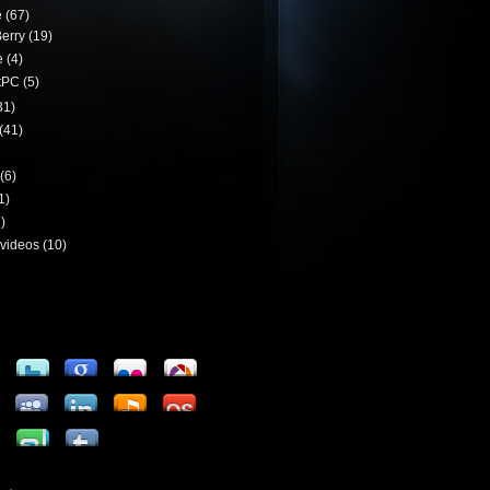
e
(67)
erry
(19)
e
(4)
tPC
(5)
31)
(41)
(6)
1)
)
videos
(10)