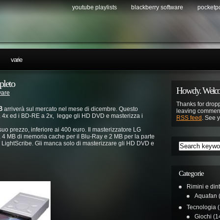
youtube playlists
blackberry software
pocketp
…
varie
pleto
Howdy. Welco
are
Thanks for dropp
B
arriverà sul mercato nel mese di dicembre. Questo
leaving comment
 4x ed i BD-RE a 2x, legge gli HD DVD e masterizza i
RSS feed
. See 
 suo prezzo, inferiore ai 400 euro. Il masterizzatore LG
a 4 MB di memoria cache per il Blu-Ray e 2 MB per la parte
a LightScribe. Gli manca solo di masterizzare gli HD DVD e
Categorie
Rimini e din
Aquafan
(
Tecnologia
(
Giochi
(1