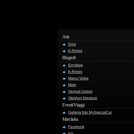
Arte
Eron
K-Rimini
Blogroll
Ernyblog
K-Rimini
Marco Volpe
Meki
Segnali Deboli
Stephen Kleckner
Eventi/Viaggi
Galleria foto MySpecialCar
Miei links
Facebook
Icq