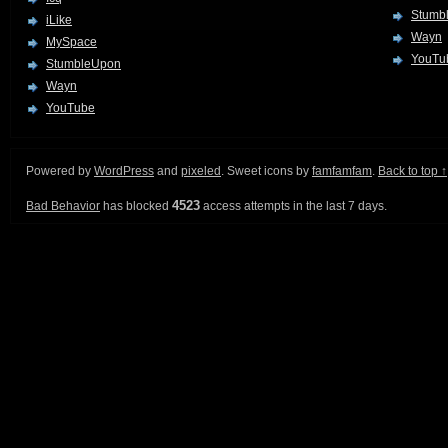
Stumb
iLike
Wayn
MySpace
YouTu
StumbleUpon
Wayn
YouTube
Powered by
WordPress
and
pixeled
. Sweet icons by
famfamfam
.
Back to top ↑
4523
Bad Behavior
has blocked
access attempts in the last 7 days.