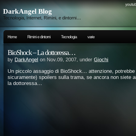
youtub
DarkAngel Blog
Tecnologia, Internet, Rimini, e dintorni…
Home
Rimini e dintorni
Tecnologia
varie
BioShock – La dottoressa…
by
DarkAngel
on Nov.09, 2007, under
Giochi
Un piccolo assaggio di BioShock… attenzione, potrebbe 
sicuramente) spoilers sulla trama, se ancora non siete ar
la dottoressa…