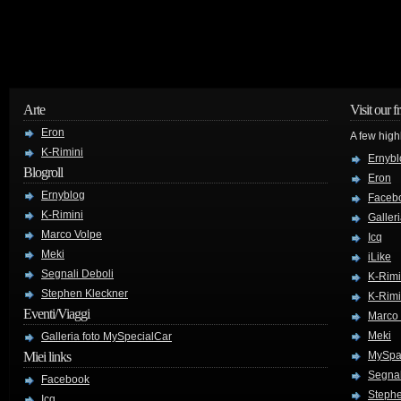
Arte
Visit our f
Eron
A few high
K-Rimini
Ernybl
Blogroll
Eron
Ernyblog
Faceb
K-Rimini
Galler
Marco Volpe
Icq
Meki
iLike
Segnali Deboli
K-Rimi
Stephen Kleckner
K-Rimi
Eventi/Viaggi
Marco
Meki
Galleria foto MySpecialCar
Miei links
MySpa
Segnal
Facebook
Stephe
Icq