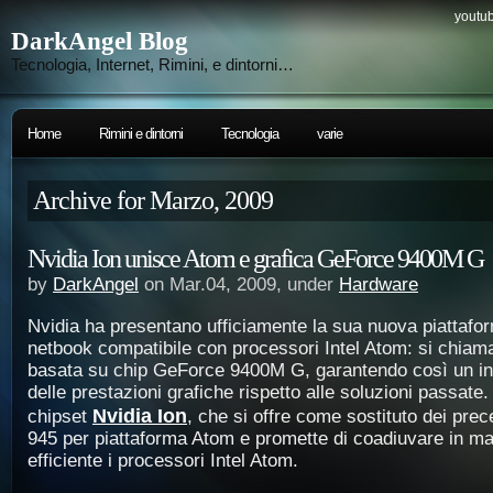
youtub
DarkAngel Blog
Tecnologia, Internet, Rimini, e dintorni…
Home
Rimini e dintorni
Tecnologia
varie
Archive for Marzo, 2009
Nvidia Ion unisce Atom e grafica GeForce 9400M G
by
DarkAngel
on Mar.04, 2009, under
Hardware
Nvidia ha presentano ufficiamente la sua nuova piattafo
netbook compatibile con processori Intel Atom: si chiam
basata su chip GeForce 9400M G, garantendo così un in
delle prestazioni grafiche rispetto alle soluzioni passate. 
Nvidia Ion
chipset
, che si offre come sostituto dei prec
945 per piattaforma Atom e promette di coadiuvare in ma
efficiente i processori Intel Atom.