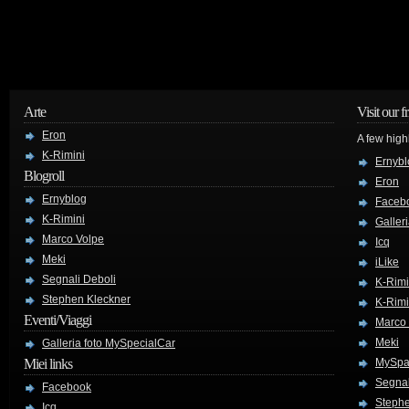
Arte
Visit our f
Eron
A few high
K-Rimini
Ernybl
Blogroll
Eron
Ernyblog
Faceb
K-Rimini
Galler
Marco Volpe
Icq
Meki
iLike
Segnali Deboli
K-Rimi
Stephen Kleckner
K-Rimi
Eventi/Viaggi
Marco
Meki
Galleria foto MySpecialCar
Miei links
MySpa
Segnal
Facebook
Stephe
Icq