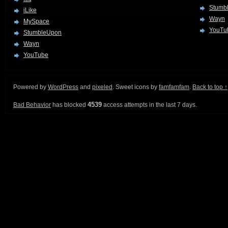
Stumb
iLike
Wayn
MySpace
YouTu
StumbleUpon
Wayn
YouTube
Powered by
WordPress
and
pixeled
. Sweet icons by
famfamfam
.
Back to top ↑
4539
Bad Behavior
has blocked
access attempts in the last 7 days.