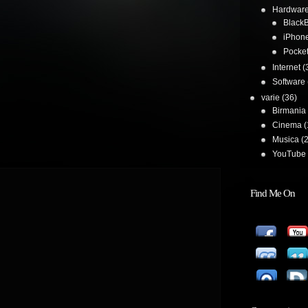
Hardwar
BlackB
iPhon
Pocke
Internet
(
Software
varie
(36)
Birmania
Cinema
(
Musica
(2
YouTube 
Find Me On