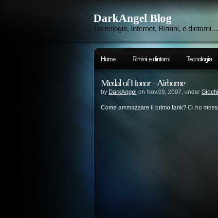
DarkAngel Blog
Tecnologia, Internet, Rimini, e dintorni
Home
Rimini e dintorni
Tecnologia
Medal of Honor – Airborne
by
DarkAngel
on Nov.09, 2007, under
Gioch
Come ammazzare il primo tank? Ci ho mess