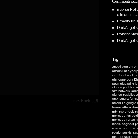
Commenti recen
max
su
Refl
e informatic
Ernesto Bru
DarkAngel
s
RobertoStas
DarkAngel
s
Tag
anobii
blog
chro
chromium
cyber
ex
e1
eidos
elen
elencone.com
El
pagineit pagine.it 
elenco pubblico 
sito network servi
elenco pubblico 
enix
fattura
ferru
·
TrackBack
URI
morozzo
google
leiene
lettura
libre
mbr
mbrcheck
m
morozzo ferrucci
morozzo renzo
n
nvidia
pagine.it
pa
renzo morozzo
r
rootkit
servizi
sq
tdss
tdsskiller
tru