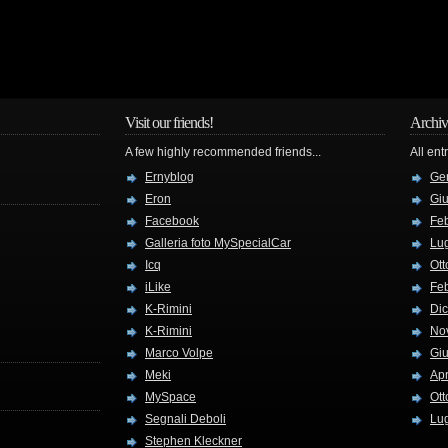
Visit our friends!
Archiv
A few highly recommended friends...
All ent
Ernyblog
Ge
Eron
Gi
Facebook
Fe
Galleria foto MySpecialCar
Lug
Icq
Ott
iLike
Fe
K-Rimini
Di
K-Rimini
No
Marco Volpe
Gi
Meki
Apr
MySpace
Ott
Segnali Deboli
Lug
Stephen Kleckner