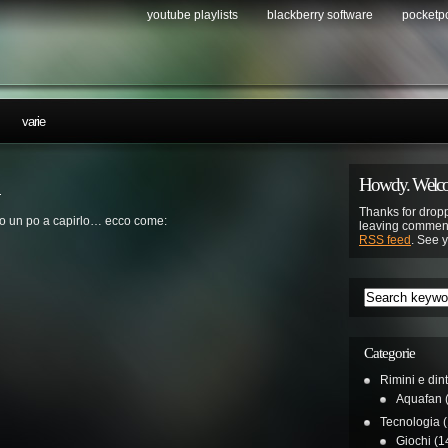
youtube playlists
blackberry software
pocketp
…
varie
Howdy. Welco
i
Thanks for dropp
o un po a capirlo… ecco come:
leaving comment
RSS feed
. See 
Categorie
Rimini e din
Aquafan
(
Tecnologia
(
Giochi
(1