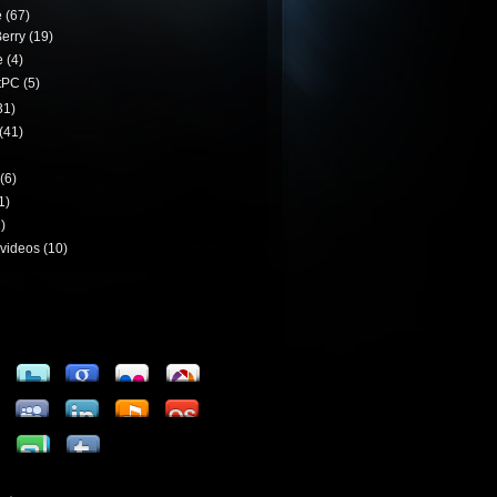
e
(67)
erry
(19)
e
(4)
tPC
(5)
31)
(41)
(6)
1)
)
videos
(10)