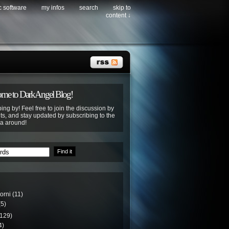
c software
my infos
search
skip to
content ↓
me to DarkAngel Blog!
ing by! Feel free to join the discussion by
s, and stay updated by subscribing to the
ya around!
torni
(11)
5)
129)
4)