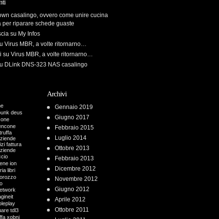
ti
own casalingo, ovvero come unire cucina
a per riparare schede guaste
scia
su
My Infos
u
Virus MBR, a volte ritornarno…
i
su
Virus MBR, a volte ritornarno…
u
DLink DNS-323 NAS casalingo
Archivi
me
Gennaio 2019
punk
deus
Giugno 2017
cone
encone
Febbraio 2015
truffa
Luglio 2014
aziende
zi fattura
Ottobre 2013
aziende
ccio
Febbraio 2013
iene
ion
Dicembre 2012
ria
libri
orozzo
Novembre 2012
o
Giugno 2012
etwork
gineit
Aprile 2012
oleplay
Ottobre 2011
uare
tdl3
ffa
xobni