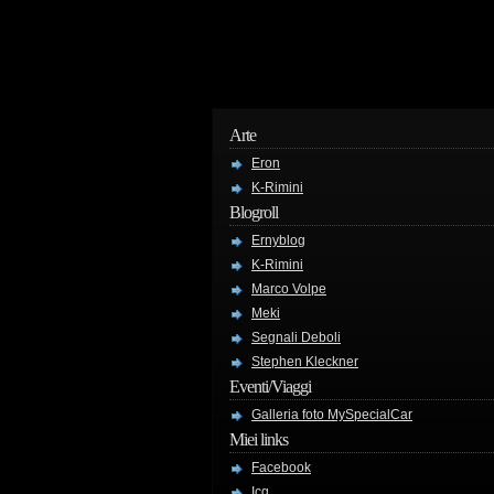
Arte
Eron
K-Rimini
Blogroll
Ernyblog
K-Rimini
Marco Volpe
Meki
Segnali Deboli
Stephen Kleckner
Eventi/Viaggi
Galleria foto MySpecialCar
Miei links
Facebook
Icq