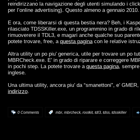
reindirizzano la navigazione degli utenti simulando i cli
per l’online advertising). Questo almeno a gennaio 2010.
E ora, come liberarsi di questa bestia nera? Beh, i Kas
rilasciato TDSSKiller.exe, un programmino in grado di ri
rimuoverere il TDL3, e magari anche qualche suo parent
potete trovare, free, a
questa pagina
con le relative istru
Altra utility un po piu’ generica, utile per trovare un po tu
MBRCheck.exe. E’ in grado di riparare e correggere MBR c
in pochi step. La potete trovare a
questa pagina
, sempre 
inglese.
Una ultima utility, ancora piu’ da “smanettoni”, e’ GMER
indirizzo
.
,
,
,
,
,
0 Comments
:
mbr
mbrcheck
rootkit
tdl3
tdss
tdsskiller