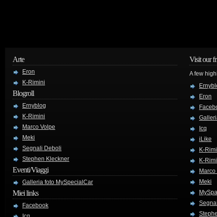
Arte
Visit our f
Eron
A few high
K-Rimini
Ernybl
Blogroll
Eron
Ernyblog
Faceb
K-Rimini
Galler
Marco Volpe
Icq
Meki
iLike
Segnali Deboli
K-Rimi
Stephen Kleckner
K-Rimi
Eventi/Viaggi
Marco
Meki
Galleria foto MySpecialCar
Miei links
MySpa
Segnal
Facebook
Stephe
Icq