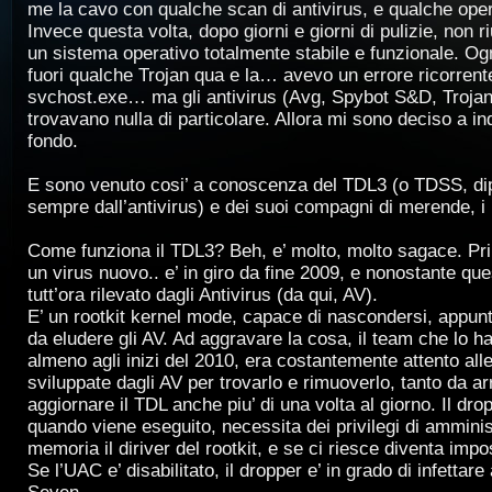
me la cavo con qualche scan di antivirus, e qualche ope
Invece questa volta, dopo giorni e giorni di pulizie, non 
un sistema operativo totalmente stabile e funzionale. Og
fuori qualche Trojan qua e la… avevo un errore ricorrent
svchost.exe… ma gli antivirus (Avg, Spybot S&D, Troj
trovavano nulla di particolare. Allora mi sono deciso a in
fondo.
E sono venuto cosi’ a conoscenza del TDL3 (o TDSS, d
sempre dall’antivirus) e dei suoi compagni di merende, i
Come funziona il TDL3? Beh, e’ molto, molto sagace. Prim
un virus nuovo.. e’ in giro da fine 2009, e nonostante qu
tutt’ora rilevato dagli Antivirus (da qui, AV).
E’ un rootkit kernel mode, capace di nascondersi, appunto
da eludere gli AV. Ad aggravare la cosa, il team che lo 
almeno agli inizi del 2010, era costantemente attento all
sviluppate dagli AV per trovarlo e rimuoverlo, tanto da ar
aggiornare il TDL anche piu’ di una volta al giorno. Il dr
quando viene eseguito, necessita dei privilegi di amminis
memoria il diriver del rootkit, e se ci riesce diventa impo
Se l’UAC e’ disabilitato, il dropper e’ in grado di infettar