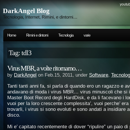
youtub
DarkAngel Blog
Tecnologia, Internet, Rimini, e dintorni…
Home
Rimini e dintorni
Tecnologia
varie
Tag: tdl3
Virus MBR, a volte ritornarno…
by
DarkAngel
on Feb.15, 2011, under
Software
,
Tecnolog
Tanti tanti anni fa, si parla di quando ero un ragazzo e av
andavano di moda i virus MBR… virus minuscoli che si i
Master Boot Record degli HardDisk, e da li facevano i lo
vuoi per la loro crescente complessita’, vuoi perche’ era f
trovarli, i virus si sono evoluti e sono andati a insidiare al
disco.
Mi e’ capitato recentemente di dover “ripulire” un paio di po