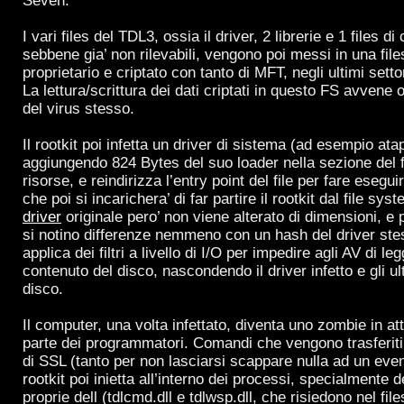
Seven.
I vari files del TDL3, ossia il driver, 2 librerie e 1 files d
sebbene gia’ non rilevabili, vengono poi messi in una fil
proprietario e criptato con tanto di MFT, negli ultimi setto
La lettura/scrittura dei dati criptati in questo FS avvene 
del virus stesso.
Il rootkit poi infetta un driver di sistema (ad esempio ata
aggiungendo 824 Bytes del suo loader nella sezione del fi
risorse, e reindirizza l’entry point del file per fare esegu
che poi si incarichera’ di far partire il rootkit dal file syst
driver
originale pero’ non viene alterato di dimensioni, e 
si notino differenze nemmeno con un hash del driver stess
applica dei filtri a livello di I/O per impedire agli AV di le
contenuto del disco, nascondendo il driver infetto e gli ult
disco.
Il computer, una volta infettato, diventa uno zombie in a
parte dei programmatori. Comandi che vengono trasferiti
di SSL (tanto per non lasciarsi scappare nulla ad un event
rootkit poi inietta all’interno dei processi, specialmente d
proprie dell (tdlcmd.dll e tdlwsp.dll, che risiedono nel fil