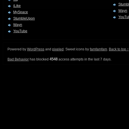
Stumb
iLike
Wayn
MySpace
YouTu
StumbleUpon
Wayn
YouTube
Powered by
WordPress
and
pixeled
. Sweet icons by
famfamfam
.
Back to top ↑
4548
Bad Behavior
has blocked
access attempts in the last 7 days.