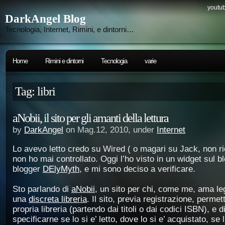
youtub
DarkAngel Blog
Tecnologia, Internet, Rimini, e dintorni…
Home
Rimini e dintorni
Tecnologia
varie
Tag: libri
aNobii, il sito per gli amanti della lettura
by
DarkAngel
on Mag.12, 2010, under
Internet
Lo avevo letto credo su Wired ( o magari su Jack, non r
non ho mai controllato. Oggi l’ho visto in un widget sul b
blogger
DElyMyth
, e mi sono deciso a verificare.
Sto parlando di
aNobii
, un sito per chi, come me, ama le
una
discreta libreria
. Il sito, previa registrazione, permett
propria libreria (partendo dai titoli o dai codici ISBN), e di
specificarne se lo si e’ letto, dove lo si e’ acquistato, se li