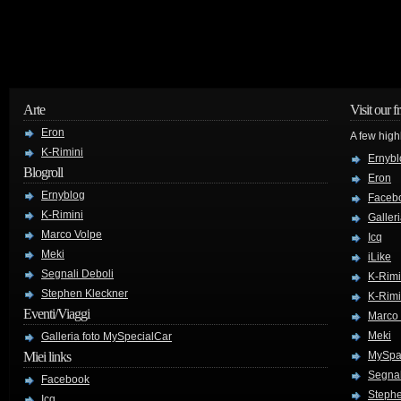
Arte
Visit our f
Eron
A few high
K-Rimini
Ernybl
Blogroll
Eron
Ernyblog
Faceb
K-Rimini
Galler
Marco Volpe
Icq
Meki
iLike
Segnali Deboli
K-Rimi
Stephen Kleckner
K-Rimi
Eventi/Viaggi
Marco
Meki
Galleria foto MySpecialCar
Miei links
MySpa
Segnal
Facebook
Stephe
Icq