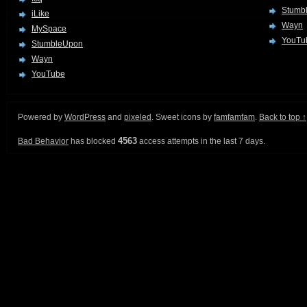
Stumb
iLike
Wayn
MySpace
YouTu
StumbleUpon
Wayn
YouTube
Powered by
WordPress
and
pixeled
. Sweet icons by
famfamfam
.
Back to top ↑
4563
Bad Behavior
has blocked
access attempts in the last 7 days.