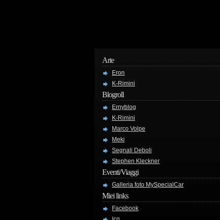
Arte
Eron
K-Rimini
Blogroll
Ernyblog
K-Rimini
Marco Volpe
Meki
Segnali Deboli
Stephen Kleckner
Eventi/Viaggi
Galleria foto MySpecialCar
Miei links
Facebook
Icq