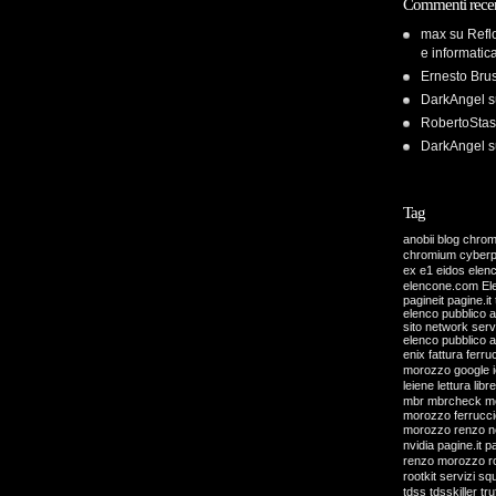
Commenti recen
max
su
Refl
e informatic
Ernesto Bru
DarkAngel
s
RobertoStas
DarkAngel
s
Tag
anobii
blog
chro
chromium
cyber
ex
e1
eidos
elen
elencone.com
El
pagineit pagine.it 
elenco pubblico 
sito network servi
elenco pubblico 
enix
fattura
ferru
morozzo
google
leiene
lettura
libre
mbr
mbrcheck
m
morozzo ferrucci
morozzo renzo
n
nvidia
pagine.it
pa
renzo morozzo
r
rootkit
servizi
sq
tdss
tdsskiller
tru