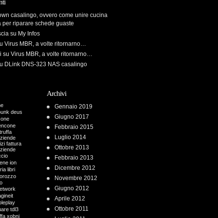
ti
own casalingo, ovvero come unire cucina
a per riparare schede guaste
scia
su
My Infos
u
Virus MBR, a volte ritornarno…
i
su
Virus MBR, a volte ritornarno…
u
DLink DNS-323 NAS casalingo
Archivi
me
Gennaio 2019
punk
deus
Giugno 2017
cone
encone
Febbraio 2015
truffa
Luglio 2014
aziende
zi fattura
Ottobre 2013
aziende
ccio
Febbraio 2013
iene
ion
Dicembre 2012
ria
libri
orozzo
Novembre 2012
o
Giugno 2012
etwork
gineit
Aprile 2012
oleplay
Ottobre 2011
uare
tdl3
ffa
xobni