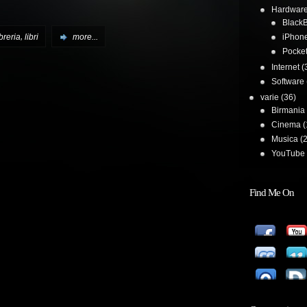
Hardwar
BlackB
,
ibreria
libri
more...
iPhon
Pocke
Internet
(
Software
varie
(36)
Birmania
Cinema
(
Musica
(2
YouTube 
Find Me On