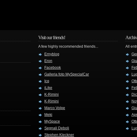
Visit our friends!
Archiv
A few highly recommended friends...
All ent
Ernyblog
Ge
Eron
Gi
Facebook
Fe
Galleria foto MySpecialCar
Lug
Icq
Ott
iLike
Fe
K-Rimini
Di
K-Rimini
No
Marco Volpe
Gi
Meki
Apr
MySpace
Ott
Segnali Deboli
Lug
Stephen Kleckner