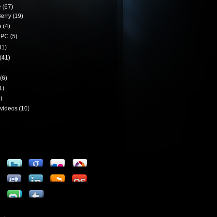
e
(67)
erry
(19)
e
(4)
tPC
(5)
31)
(41)
(6)
1)
)
videos
(10)