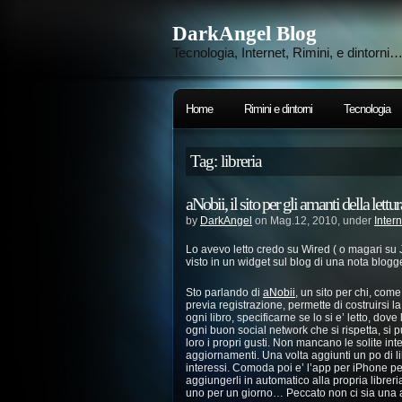
DarkAngel Blog
Tecnologia, Internet, Rimini, e dintorni
Home
Rimini e dintorni
Tecnologia
Tag: libreria
aNobii, il sito per gli amanti della lettur
by
DarkAngel
on Mag.12, 2010, under
Intern
Lo avevo letto credo su Wired ( o magari su 
visto in un widget sul blog di una nota blog
Sto parlando di
aNobii
, un sito per chi, co
previa registrazione, permette di costruirsi la 
ogni libro, specificarne se lo si e’ letto, dove
ogni buon social network che si rispetta, si 
loro i propri gusti. Non mancano le solite in
aggiornamenti. Una volta aggiunti un po di libri
interessi. Comoda poi e’ l’app per iPhone per 
aggiungerli in automatico alla propria librer
uno per un giorno… Peccato non ci sia una 