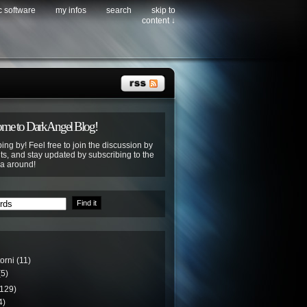
c software
my infos
search
skip to
content ↓
me to DarkAngel Blog!
ing by! Feel free to join the discussion by
s, and stay updated by subscribing to the
ya around!
torni
(11)
5)
129)
4)