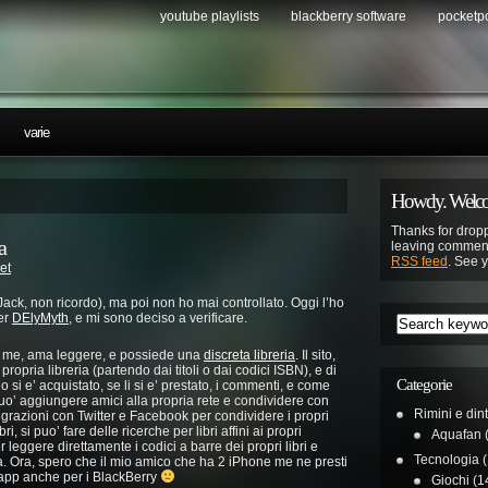
youtube playlists
blackberry software
pocketp
…
varie
Howdy. Welco
Thanks for dropp
a
leaving comment
RSS feed
. See 
et
Jack, non ricordo), ma poi non ho mai controllato. Oggi l’ho
ger
DElyMyth
, e mi sono deciso a verificare.
me me, ama leggere, e possiede una
discreta libreria
. Il sito,
propria libreria (partendo dai titoli o dai codici ISBN), e di
Categorie
 lo si e’ acquistato, se li si e’ prestato, i commenti, e come
puo’ aggiungere amici alla propria rete e condividere con
Rimini e din
tegrazioni con Twitter e Facebook per condividere i propri
, si puo’ fare delle ricerche per libri affini ai propri
Aquafan
(
leggere direttamente i codici a barre dei propri libri e
Tecnologia
(
ia. Ora, spero che il mio amico che ha 2 iPhone me ne presti
app anche per i BlackBerry
Giochi
(1