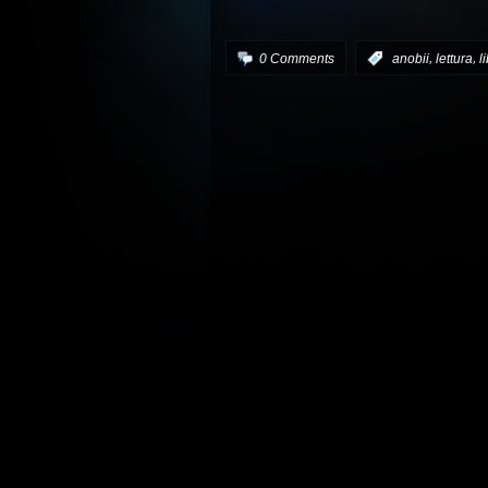
,
,
0 Comments
:
anobii
lettura
l