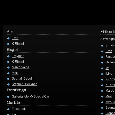
Arte
Visit our f
Eron
A few high
K-Rimini
Ernybl
Blogroll
Eron
Ernyblog
Faceb
K-Rimini
Galler
Marco Volpe
Icq
Meki
iLike
Segnali Deboli
K-Rimi
Stephen Kleckner
K-Rimi
Eventi/Viaggi
Marco
Meki
Galleria foto MySpecialCar
Miei links
MySpa
Segnal
Facebook
Stephe
Icq