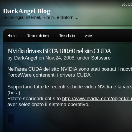
youtub
DarkAngel Blog
Tecnologia, Internet, Rimini, e dintorni…
Home
Rimini e dintorni
Tecnologia
varie
NVidia drivers BETA 180.60 nel sito CUDA
by
DarkAngel
on Nov.24, 2008, under
Software
Nell’area CUDA del sito NVIDIA sono stati postati i nuovi
ForceWare contenenti i drivers CUDA.
Supportano tutte le recenti schede video NVidia e la vers
(beta)
Potete scaricarli dal sito
http://www.nvidia.com/object/c
aver selezionato il sistema operativo.