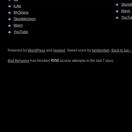
Stumb
iLike
Wayn
MySpace
YouTu
StumbleUpon
Wayn
YouTube
Powered by
WordPress
and
pixeled
. Sweet icons by
famfamfam
.
Back to top ↑
4550
Bad Behavior
has blocked
access attempts in the last 7 days.