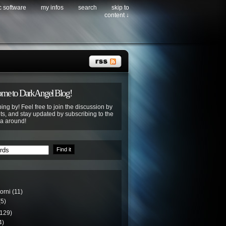
c software
my infos
search
skip to
content ↓
me to DarkAngel Blog!
ing by! Feel free to join the discussion by
s, and stay updated by subscribing to the
ya around!
torni
(11)
5)
129)
4)