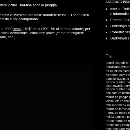
Commenti recen
tare vicino ThaMine sotto la pioggia.
max
su
Refl
e informatic
 75esima e 35esima con delle bandiere rosse. Ci sono circa
otesta e poi scompaiono.
Ernesto Bru
DarkAngel
s
0 a 2000
kyats
(US$0.80 a US$1.50 al cambio attuale) per
RobertoStas
ttivisti democratici, eliminare prove (come raccogliere
rade, ecc.).
DarkAngel
s
Tag
anobii
blog
chro
chromium
cyber
ex
e1
eidos
elen
elencone.com
El
pagineit pagine.it 
elenco pubblico 
sito network servi
elenco pubblico 
enix
fattura
ferru
morozzo
google
leiene
lettura
libre
mbr
mbrcheck
m
morozzo ferrucci
morozzo renzo
n
nvidia
pagine.it
pa
renzo morozzo
r
rootkit
servizi
sq
tdss
tdsskiller
tru