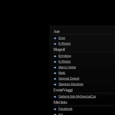
Arte
Eron
K-Rimini
Blogroll
Ernyblog
K-Rimini
Marco Volpe
Meki
Segnali Deboli
Stephen Kleckner
Eventi/Viaggi
Galleria foto MySpecialCar
Miei links
Facebook
Icq