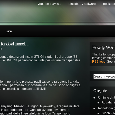
youtube playlists
blackberry software
pocketp
…
varie
n fondo al tunnel…
Howdy. Welco
ia
Thanks for dropp
entro detenzioni Insein GTI. Gli studenti del gruppo “88-
leaving comment
C, e UNHCR parlino con la junta per visitare gli ospedali e
RSS feed
. See 
giorni per la loro protesta pacifica, sono ra detenuti a Kyite-
nno il permesso di indossare le tuniche. Sono obbligati a
, e costretti a indosare abiti civili.
Categorie
Rimini e din
Aquafan
(
lamyaing, Pha-An, Taungoo, Myawaddy, il regime militare
Tecnologia
(
 in supporto per loro. Ogni abitazione deve fornire
Giochi
(1
ior parti delle linee telefoniche fuori Yangon sono