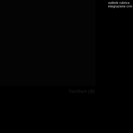
outlook rubrica
integrazione crm
·
TrackBack
URI