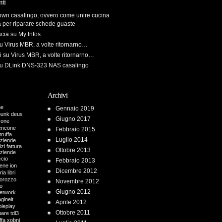
ti
own casalingo, ovvero come unire cucina
a per riparare schede guaste
scia
su
My Infos
u
Virus MBR, a volte ritornarno…
i
su
Virus MBR, a volte ritornarno…
u
DLink DNS-323 NAS casalingo
Archivi
me
Gennaio 2019
punk
deus
Giugno 2017
cone
encone
Febbraio 2015
truffa
Luglio 2014
aziende
zi fattura
Ottobre 2013
aziende
ccio
Febbraio 2013
iene
ion
Dicembre 2012
ria
libri
orozzo
Novembre 2012
o
Giugno 2012
etwork
gineit
Aprile 2012
oleplay
Ottobre 2011
uare
tdl3
ffa
xobni