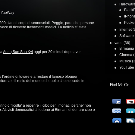
Hardwar
BlackB
io YaeWay
iPhon
Pocke
 200 siano i corpi di sconosciuti. Peggio, pare che persone
vece di ricevere trattamenti medici. La notizia e’ stata
Internet
(
Software
varie
(36)
Birmania
ra
Aung San Suu Kyi
oggi per 20 minuti dopo aver
Cinema
(
Musica
(2
YouTube 
o l’ordine di tovare e arrestare il famoso blogger
formato il resto del mondo di quello che succede in
Find Me On
no difficolta’ a reperire il cibo per i monaci perche’ non
o. Attivisti democratici chiedono ai Birmani di donare cibo e