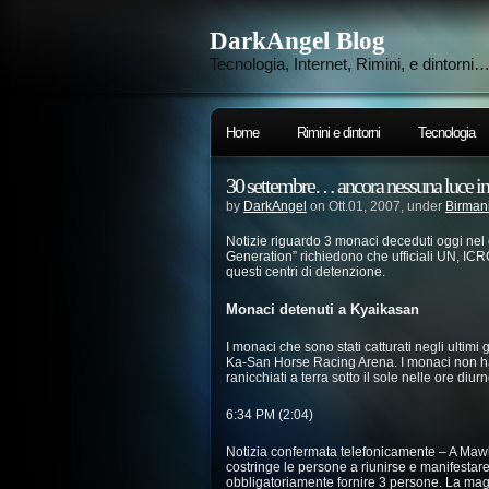
DarkAngel Blog
Tecnologia, Internet, Rimini, e dintorni
Home
Rimini e dintorni
Tecnologia
30 settembre… ancora nessuna luce i
by
DarkAngel
on Ott.01, 2007, under
Birman
Notizie riguardo 3 monaci deceduti oggi nel c
Generation” richiedono che ufficiali UN, ICR
questi centri di detenzione.
Monaci detenuti a Kyaikasan
I monaci che sono stati catturati negli ultimi 
Ka-San Horse Racing Arena. I monaci non ha
ranicchiati a terra sotto il sole nelle ore diurne
6:34 PM (2:04)
Notizia confermata telefonicamente – A Maw
costringe le persone a riunirse e manifestare
obbligatoriamente fornire 3 persone. La magg