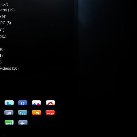
e
(67)
erry
(19)
e
(4)
tPC
(5)
31)
(41)
(6)
1)
)
videos
(10)