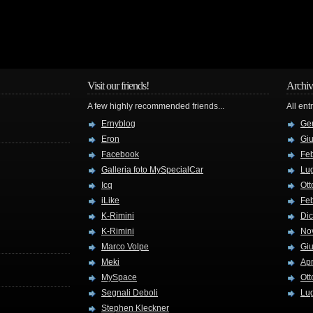
Visit our friends!
Archiv
A few highly recommended friends...
All ent
Ernyblog
Ge
Eron
Gi
Facebook
Fe
Galleria foto MySpecialCar
Lug
Icq
Ott
iLike
Fe
K-Rimini
Di
K-Rimini
No
Marco Volpe
Gi
Meki
Apr
MySpace
Ott
Segnali Deboli
Lug
Stephen Kleckner