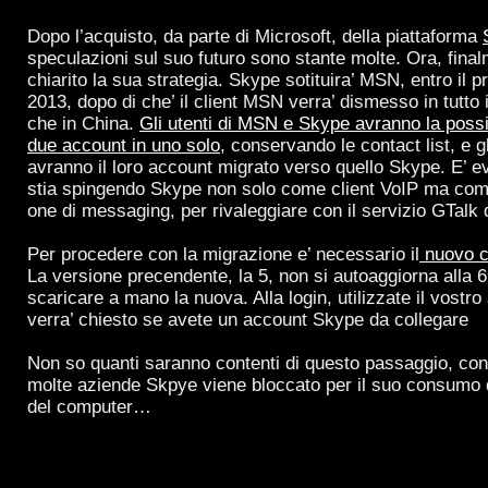
Dopo l’acquisto, da parte di Microsoft, della piattaforma
speculazioni sul suo futuro sono stante molte. Ora, fina
chiarito la sua strategia. Skype sotituira’ MSN, entro il p
2013, dopo di che’ il client MSN verra’ dismesso in tutto
che in China.
Gli utenti di MSN e Skype avranno la possibi
due account in uno solo
, conservando le contact list, e g
avranno il loro account migrato verso quello Skype. E’ e
stia spingendo Skype non solo come client VoIP ma come
one di messaging, per rivaleggiare con il servizio GTalk 
Per procedere con la migrazione e’ necessario il
nuovo cl
La versione precendente, la 5, non si autoaggiorna alla 6
scaricare a mano la nuova. Alla login, utilizzate il vost
verra’ chiesto se avete un account Skype da collegare
Non so quanti saranno contenti di questo passaggio, con
molte aziende Skpye viene bloccato per il suo consumo 
del computer…