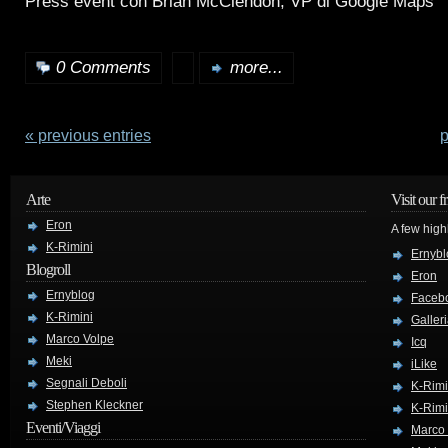
Press event con Brian McClendon, VP di Google Maps
0 Comments
more...
« previous entries
p
Arte
Visit our f
Eron
A few high
K-Rimini
Ernybl
Blogroll
Eron
Ernyblog
Faceb
K-Rimini
Galler
Marco Volpe
Icq
Meki
iLike
Segnali Deboli
K-Rimi
Stephen Kleckner
K-Rimi
Eventi/Viaggi
Marco