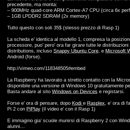
precedente, ma monta:
– 900MHz quad-core ARM Cortex-A7 CPU (circa 6x per
– 1GB LPDDR2 SDRAM (2x memory)
Tutto questo con soli 35$ (stesso prezzo di Rasp 1)
La scheda e’ identica al modello 1, compresa la posizione
processore, puo’ pero’ ora far girare tutte le distribuzi
distributions, incluso
Snappy Ubuntu Core
, e
Microsoft 
Android (forse).
http://vimeo.com/118348505#embed
La Raspberry ha lavorato a stretto contatto con la Micros
disponibile una versione di Windows 10 gratuitamente p
Basta andare al sito
Windows on Devices
e registarsi.
Forse e’ ora di pensare, dopo
Kodi
e
Rasplex
, e’ ora di 
Pi 2 con
PiPlay
(il video e’ con il Rasp 1)
E immagino gia’ scuole munirsi di Raspberry 2 con Windo
alunni…