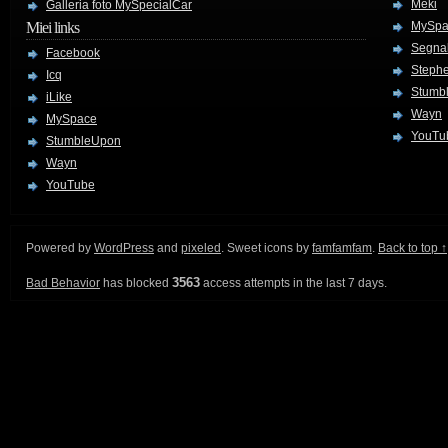
Meki
Galleria foto MySpecialCar
Miei links
MySpa
Segnal
Facebook
Stephe
Icq
Stumb
iLike
Wayn
MySpace
YouTu
StumbleUpon
Wayn
YouTube
Powered by
WordPress
and
pixeled
. Sweet icons by
famfamfam
.
Back to top ↑
3563
Bad Behavior
has blocked
access attempts in the last 7 days.