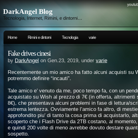
youtub
DarkAngel Blog
Tecnologia, Internet, Rimini, e dintorni…
Home
Rimini e dintorni
Tecnologia
varie
Fake drives cinesi
by
DarkAngel
on Gen.23, 2019, under
varie
Recentemente un mio amico ha fatto alcuni acquisti su 
potremmo definire “incauti”.
Tale amico e’ venuto da me, poco tempo fa, con un pen
acquistato su Wish al prezzo di 7€ (in offerta, altrimenti
8€), che presentava alcuni problemi in fase di lettura/scri
estrema lentezza. Ovviamente l’amico fa altro, di mestie
approfondito piu’ di tanto la cosa prima di acquistarlo, al
scoperto che i Flash Drive da 2TB costano, al momento, 
e quindi 200 volte di meno avrebbe dovuto destare qua
sospetto.