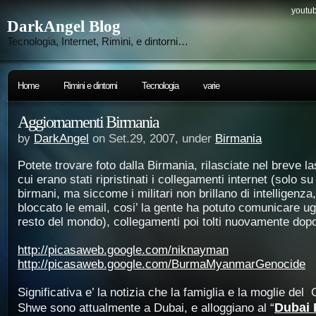
youtub
DarkAngel Blog
Tecnologia, Internet, Rimini, e dintorni…
Home
Rimini e dintorni
Tecnologia
varie
Aggiornamenti Birmania
by
DarkAngel
on Set.29, 2007, under
Birmania
Potete trovare foto dalla Birmania, rilasciate nel breve l
cui erano stati ripristinati i collegamenti internet (solo su 
birmani, ma siccome i militari non brillano di intelligenz
bloccato le email, cosi’ la gente ha potuto comunicare u
resto del mondo), collegamenti poi tolti nuovamente dop
http://picasaweb.google.com/niknayman
http://picasaweb.google.com/BurmaMyanmarGenocide
Significativa e’ la notizia che la famiglia e la moglie de
Dubai 
Shwe sono attualmente a Dubai, e alloggiano al “