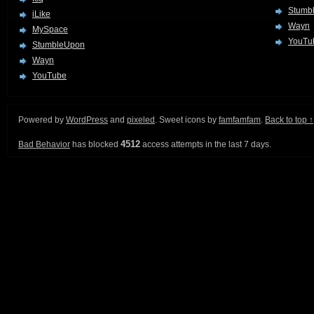
Stumb
iLike
Wayn
MySpace
YouTu
StumbleUpon
Wayn
YouTube
Powered by
WordPress
and
pixeled
. Sweet icons by
famfamfam
.
Back to top ↑
4512
Bad Behavior
has blocked
access attempts in the last 7 days.