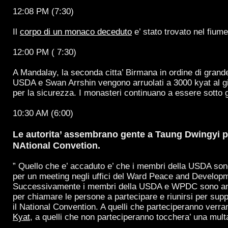
12:08 PM (7:30)
Il
corpo di un monaco deceduto
e’ stato trovato nel fium
12:00 PM ( 7:30)
A Mandalay, la seconda citta’ Birmana in ordine di gran
USDA e Swan Arrshin vengono arruolati a 3000 kyat al gi
per la sicurezza. I monasteri continuano a essere sotto 
10:30 AM (6:00)
Le autorita’ assembrano gente a Taung Dwingyi p
NAtional Convetion.
” Quello che e’ accaduto e’ che i membri della USDA sono
per un meeting negli uffici del Ward Peace and Develop
Successivamente i membri della USDA e WPDC sono and
per chiamare le persone a partecipare e riunirsi per supp
il National Convention. A quelli che parteciperanno verra
Kyat
, a quelli che non parteciperanno tocchera’ una mul