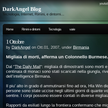
youtub
DarkAngel Blog
Tecnologia, Internet, Rimini, e dintorni…
Home
Rimini e dintorni
Tecnologia
varie
1 Ottobre
by
DarkAngel
on Ott.01, 2007, under
Birmania
Migliaia di morti, afferma un Colonnello Burmese
Dal “
The Daily Mail
“: migliaia di dimostranti sono morti e 
centinaia di monaci sono stati scaricati nella giungla, rive
dell’intelligence Birmana.
Il piu’ alto in grado d ammutinarsi fino ad ora, Hla Win di
persone sono state uccise negli ultimi giorni di quante vo
sentire. I corpi possono essere contati in diverse migliai
Rapporti da esiliati lungo la frontiera confermano che mi