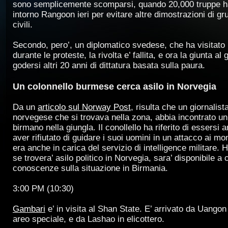
sono semplicemente scomparsi, quando 20,000 truppe 
intorno Rangoon ieri per evitare altre dimostrazioni di gru
civili.
Secondo, pero’, un diplomatico svedese, che ha visitato 
durante le proteste, la rivolta e’ fallita, e ora la giunta a
godersi altri 20 anni di dittatura basata sulla paura.
Un colonnello burmese cerca asilo in Norvegia
Da un
articolo sul Norway Post
, risulta che un giornalist
norvegese che si trovava nella zona, abbia incontrato un
birmano nella giungla. Il conollello ha riferito di essers
aver rifiutato di guidare i suoi uomini in un attacco ai mon
era anche in carica del servizio di intelligence militare.
se trovera’ asilo politico in Norvegia, sara’ disponibile a
conoscenze sulla situazione in Birmania.
3:00 PM (10:30)
Gambari
e’ in visita al Shan State. E’ arrivato da Uango
areo speciale, e da Lashao in elicottero.