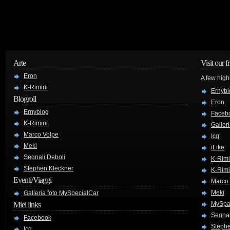
Arte
Visit our f
Eron
A few high
K-Rimini
Ernybl
Blogroll
Eron
Ernyblog
Faceb
K-Rimini
Galler
Marco Volpe
Icq
Meki
iLike
Segnali Deboli
K-Rimi
Stephen Kleckner
K-Rimi
Eventi/Viaggi
Marco
Meki
Galleria foto MySpecialCar
Miei links
MySpa
Segnal
Facebook
Stephe
Icq