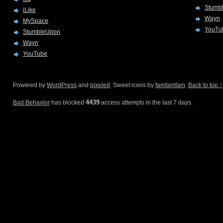
Stumb
iLike
Wayn
MySpace
YouTu
StumbleUpon
Wayn
YouTube
Powered by
WordPress
and
pixeled
. Sweet icons by
famfamfam
.
Back to top ↑
4439
Bad Behavior
has blocked
access attempts in the last 7 days.