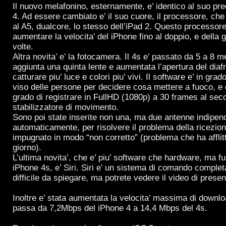
Il nuovo melafonino, esternamente, e’ identico al suo p
4. Ad essere cambiato e’ il suo cuore, il processore, che
al A5, dualcore, lo stesso dell’iPad 2. Questo processore 
aumentare la velocita’ del iPhone fino al doppio, e della g
volte.
Altra novita’ e’ la fotocamera. Il 4s e’ passato da 5 a 8 m
aggiunta una quinta lente e aumentata l’apertura del dia
catturare piu’ luce e colori piu’ vivi. Il software e’ in grad
viso delle persone per decidere cosa mettere a fuoco, e d
grado di registrare in FullHD (1080p) a 30 frames al sec
stabilizzatore di movimento.
Sono poi state inserite non una, ma due antenne indipend
automaticamente, per risolvere il problema della ricezio
impugnato in modo “non corretto” (problema che ha afflitto
giorno).
L’ultima novita’, che e’ piu’ software che hardware, ma f
iPhone 4s, e’ Siri. Siri e’ un sistema di comando comple
difficile da spiegare, ma potrete vedere il video di presen
Inoltre e’ stata aumentata la velocita’ massima di down
passa da 7,2Mbps del iPhone 4 a 14,4 Mbps del 4s.