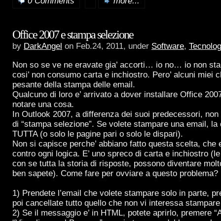
0 Comments
more...
Office 2007 e stampa selezione
by
DarkAngel
on Feb.24, 2011, under
Software
,
Tecnolog
Non so se ve ne eravate gia’ accorti… io no… io non st
cosi’ non consumo carta e inchiostro. Pero’ alcuni miei c
pesante della stampa delle email.
Qualcuno di loro e’ arrivato a dover installare Office 2007
notare una cosa.
In Outlook 2007, a differenza dei suoi predecessori, non c
di “stampa selezione”. Se volete stampare una email, la
TUTTA (o solo le pagine pari o solo le dispari).
Non si capisce perche’ abbiano fatto questa scelta, che 
contro ogni logica. E’ uno spreco di carta e inchiostro (
con se tutta la storia di risposte, possono diventare mol
ben sapete). Come fare per ovviare a questo problema?
1) Prendete l’email che volete stampare solo in parte, 
poi cancellate tutto quello che non vi interessa stampare
2) Se il messaggio e’ in HTML, potete aprirlo, premere “Al