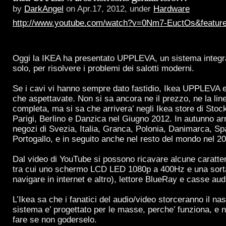
by
DarkAngel
on Apr.17, 2012, under
Hardware
http://www.youtube.com/watch?v=0Nm7-EuctOs&feature
Oggi la IKEA ha presentato UPPLEVA, un sistema integ
solo, per risolvere i problemi dei salotti moderni.
Se i cavi vi hanno sempre dato fastidio, Ikea UPPLEVA e’
che aspettavate. Non si sa ancora ne il prezzo, ne la line
completa, ma si sa che arrivera’ negli Ikea store di Stoc
Parigi, Berlino e Danzica nel Giugno 2012. In autunno a
negozi di Svezia, Italia, Granca, Polonia, Danimarca, S
Portogallo, e in seguito anche nel resto del mondo nel 2
Dal video di YouTube si possono ricavare alcune caratte
tra cui uno schermo LCD LED 1080p a 400Hz e una sorta
navigare in internet e altro), lettore BlueRay e casse aud
L’Ikea sa che i fanatici del audio/video storceranno il n
sistema e’ progettato per le masse, perche’ funziona, e n
fare se non goderselo.