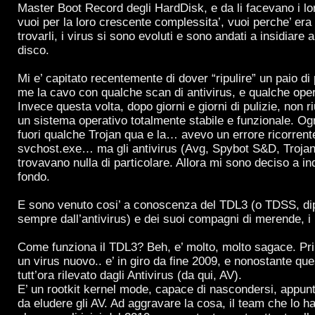
Master Boot Record degli HardDisk, e da li facevano i lo
vuoi per la loro crescente complessita’, vuoi perche’ era f
trovarli, i virus si sono evoluti e sono andati a insidiare al
disco.
Mi e’ capitato recentemente di dover “ripulire” un paio di po
me la cavo con qualche scan di antivirus, e qualche ope
Invece questa volta, dopo giorni e giorni di pulizie, non 
un sistema operativo totalmente stabile e funzionale. Og
fuori qualche Trojan qua e la… avevo un errore ricorrent
svchost.exe… ma gli antivirus (Avg, Spybot S&D, Troj
trovavano nulla di particolare. Allora mi sono deciso a in
fondo.
E sono venuto cosi’ a conoscenza del TDL3 (o TDSS, d
sempre dall’antivirus) e dei suoi compagni di merende, i
Come funziona il TDL3? Beh, e’ molto, molto sagace. Prim
un virus nuovo.. e’ in giro da fine 2009, e nonostante qu
tutt’ora rilevato dagli Antivirus (da qui, AV).
E’ un rootkit kernel mode, capace di nascondersi, appunto
da eludere gli AV. Ad aggravare la cosa, il team che lo 