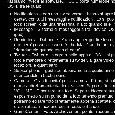
Passiamo invece al software… iOS 5 porta numerose novi
iOS 4, tra le quali:
Notifications – con uno swipe verso il basso si apre il
center, con tutti i messaggi e notificazioni. Lo si pu
lock screen, o da una finestrina in alto quando si e’ i
iMessage – Sistema di messaggeria tra i device iOS 
ipod)
Reminders – Dal nome, e’ una app per gestire le cos
che pero’ possono essere “schedulate” anche per eve
“ricordamelo quando esco di casa”
Twitter – Twitter e’ integrato nelle apps di iOS… si p
foto e mandare direttamente su twitter, allgare video
locazioni, e quant’altro
Subscriptions – gestisce abbonamenti a quotidiani e r
scaricandoli in background.
Camera – Grandi novita’ per la camera. Primo, si potr
camera direttamente dal lock screen. Si potra’ finalm
VOLUME UP per fare una foto. Si potra bloccare aut
esposimetro su un punto della foto tenendo premuto co
potranno editare foto direttamente appena scattate, 
crop, rotate, rimozione occhi rossi, enhance.
GameCenter – Foto, Archievement points, raccomand