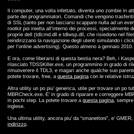
Il computer, una volta infettato, diventa uno zombie in a
parte dei programmatori. Comandi che vengono trasferiti
di SSL (tanto per non lasciarsi scappare nulla ad un event
rootkit poi inietta all’interno dei processi, specialmente d
proprie dell (tdlcmd.dll e tdlwsp.dll, che risiedono nel fil
reindirizzano la navigazione degli utenti simulando i cli
per l’online advertising). Questo almeno a gennaio 2010.
E ora, come liberarsi di questa bestia nera? Beh, i Kas
rilasciato TDSSKiller.exe, un programmino in grado di ri
rimuoverere il TDL3, e magari anche qualche suo parent
potete trovare, free, a
questa pagina
con le relative istru
Altra utility un po piu’ generica, utile per trovare un po tu
MBRCheck.exe. E’ in grado di riparare e correggere MBR c
in pochi step. La potete trovare a
questa pagina
, sempre 
inglese.
Una ultima utility, ancora piu’ da “smanettoni”, e’ GMER
indirizzo
.