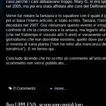
casa perché i cani abbaiavano troppo. Mary G. si era sp
nel 2005, ma poi era stata affidata alle cure del Delfinari
Vorrei far notare la fantasia e lo squallore con il quale il
poi si basa l’intero articolo, e’ stato scritto. Tamara, l’istru
deceduta nel 2007. Gia’ riesumare questo evento e’ irris
confronti di chi la conosceva e la amava, ma legarlo all
(che nel frattempo e’ vissuto altri 5 anni) e’ veramente 
giornalismo che non dovrebbe esistere, quello dove pur d
si inventa di sana pianta (“non ha retto alla mancanza de
istruttrice”). E mi fermo qui..
Concludo dicendo che ho scritto un commento all’articolo
scommetto non verra’ pubblicato…
0 Comments
more...
Ikea UPPLEVA.. se non sono geniali loro…