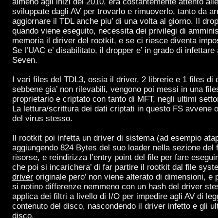
almeno agli inizi del 2010, era costantemente attento all
sviluppate dagli AV per trovarlo e rimuoverlo, tanto da ar
aggiornare il TDL anche piu’ di una volta al giorno. Il dr
quando viene eseguito, necessita dei privilegi di amminis
memoria il diriver del rootkit, e se ci riesce diventa impo
Se l’UAC e’ disabilitato, il dropper e’ in grado di infettar
Seven.
I vari files del TDL3, ossia il driver, 2 librerie e 1 files d
sebbene gia’ non rilevabili, vengono poi messi in una fil
proprietario e criptato con tanto di MFT, negli ultimi setto
La lettura/scrittura dei dati criptati in questo FS avvene 
del virus stesso.
Il rootkit poi infetta un driver di sistema (ad esempio ata
aggiungendo 824 Bytes del suo loader nella sezione del fi
risorse, e reindirizza l’entry point del file per fare esegu
che poi si incarichera’ di far partire il rootkit dal file syst
driver
originale pero’ non viene alterato di dimensioni, e 
si notino differenze nemmeno con un hash del driver stess
applica dei filtri a livello di I/O per impedire agli AV di le
contenuto del disco, nascondendo il driver infetto e gli ult
disco.