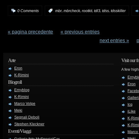
,
,
,
,
,
0 Comments
:
mbr
mbrcheck
rootkit
tdl3
tdss
tdsskiller
« pagina precedente
—
« previous entries
next entries »
—
p
Arte
Visit our f
Eron
A few high
K-Rimini
Ernybl
Blogroll
Eron
Ernyblog
Faceb
K-Rimini
Galler
Marco Volpe
Icq
Meki
iLike
Segnali Deboli
K-Rimi
Stephen Kleckner
K-Rimi
Eventi/Viaggi
Marco
Meki