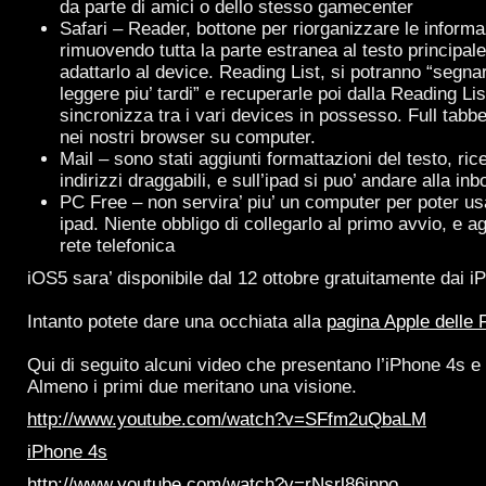
da parte di amici o dello stesso gamecenter
Safari – Reader, bottone per riorganizzare le informa
rimuovendo tutta la parte estranea al testo principale
adattarlo al device. Reading List, si potranno “segna
leggere piu’ tardi” e recuperarle poi dalla Reading List,
sincronizza tra i vari devices in possesso. Full tab
nei nostri browser su computer.
Mail – sono stati aggiunti formattazioni del testo, ric
indirizzi draggabili, e sull’ipad si puo’ andare alla i
PC Free – non servira’ piu’ un computer per poter us
ipad. Niente obbligo di collegarlo al primo avvio, e a
rete telefonica
iOS5 sara’ disponibile dal 12 ottobre gratuitamente dai 
Intanto potete dare una occhiata alla
pagina Apple delle 
Qui di seguito alcuni video che presentano l’iPhone 4s e 
Almeno i primi due meritano una visione.
http://www.youtube.com/watch?v=SFfm2uQbaLM
iPhone 4s
http://www.youtube.com/watch?v=rNsrl86inpo