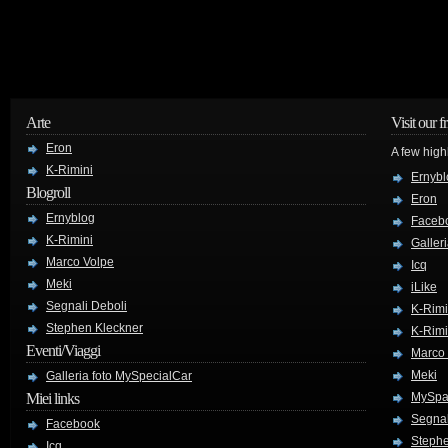
Arte
Visit our f
Eron
A few high
K-Rimini
Ernybl
Blogroll
Eron
Ernyblog
Faceb
K-Rimini
Galler
Marco Volpe
Icq
Meki
iLike
Segnali Deboli
K-Rimi
Stephen Kleckner
K-Rimi
Eventi/Viaggi
Marco
Meki
Galleria foto MySpecialCar
Miei links
MySpa
Segnal
Facebook
Stephe
Icq