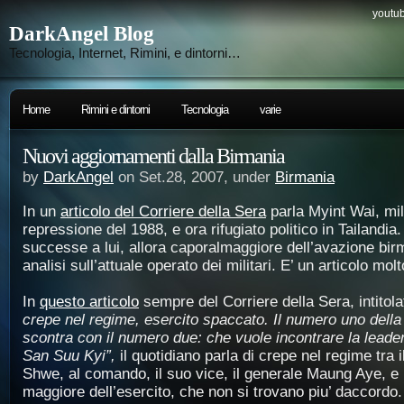
youtub
DarkAngel Blog
Tecnologia, Internet, Rimini, e dintorni…
Home
Rimini e dintorni
Tecnologia
varie
Nuovi aggiornamenti dalla Birmania
by
DarkAngel
on Set.28, 2007, under
Birmania
In un
articolo del Corriere della Sera
parla Myint Wai, mili
repressione del 1988, e ora rifugiato politico in Tailandi
successe a lui, allora caporalmaggiore dell’avazione bir
analisi sull’attuale operato dei militari. E’ un articolo mol
In
questo articolo
sempre del Corriere della Sera, intitol
crepe nel regime, esercito spaccato.
Il numero uno della 
scontra con il numero due: che vuole incontrare la leader
San Suu Kyi”,
il quotidiano parla di crepe nel regime tra
Shwe, al comando, il suo vice, il generale Maung Aye, e i
maggiore dell’esercito, che non si trovano piu’ daccordo.