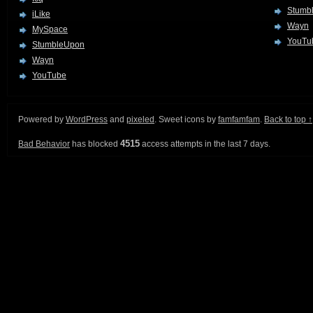
Stumb
iLike
Wayn
MySpace
YouTu
StumbleUpon
Wayn
YouTube
Powered by
WordPress
and
pixeled
. Sweet icons by
famfamfam
.
Back to top ↑
4515
Bad Behavior
has blocked
access attempts in the last 7 days.