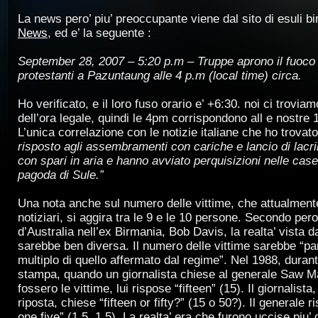
La news pero’ piu’ preoccupante viene dal sito di esuli b
News
, ed e’ la seguente :
September 28, 2007
– 5:20 p.m – Truppe aprono il fuoco 
protestanti a Pazuntaung alle 4 p.m (local time) circa.
Ho verificato, e il loro fuso orario e’ +6:30. noi ci trovia
dell’ora legale, quindi le 4pm corrispondono all e nostre 1
L’unica correlazione con le notizie italiane che ho trovat
risposto agli assembramenti con cariche e lancio di lac
con spari in aria e hanno avviato perquisizioni nelle case
pagoda di Sule.”
Una nota anche sul numero delle vittime, che attualment
notiziari, si aggira tra le 9 e le 10 persone. Secondo per
d’Australia nell’ex Birmania, Bob Davis, la realta’ vista d
sarebbe ben diversa. Il numero delle vittime sarebbe “par
multiplo di quello affermato dal regime”. Nel 1988, dura
stampa, quando un giornalista chiese al generale Saw 
fossero le vittime, lui rispose “fifteen” (15). Il giornalista
riposta, chiese “fifteen or fifty?” (15 o 50?). Il generale r
one five” (1 5, 1 5). La realta’ era che furono uccise piu’