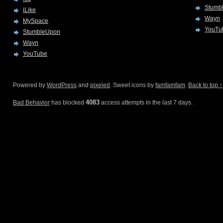
Stumb
iLike
Wayn
MySpace
YouTu
StumbleUpon
Wayn
YouTube
Powered by
WordPress
and
pixeled
. Sweet icons by
famfamfam
.
Back to top ↑
4083
Bad Behavior
has blocked
access attempts in the last 7 days.