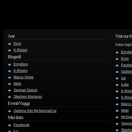
Arte
Visit our f
Eron
A few high
K-Rimini
Ernybl
Blogroll
Eron
Ernyblog
Faceb
K-Rimini
Galler
Marco Volpe
Icq
Meki
iLike
Segnali Deboli
K-Rimi
Stephen Kleckner
K-Rimi
Eventi/Viaggi
Marco
Meki
Galleria foto MySpecialCar
Miei links
MySpa
Segnal
Facebook
Stephe
Icq