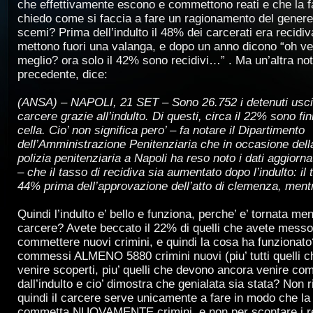
che effettivamente escono e commettono reati e che la f
chiedo come si faccia a fare un ragionamento del genere
scemi? Prima dell’indulto il 48% dei carcerati era recidi
mettono fuori una valanga, e dopo un anno dicono “oh v
meglio? ora solo il 42% sono recidivi…” . Ma un’altra not
precedente, dice:
(ANSA) – NAPOLI, 21 SET – Sono 26.752 i detenuti usciti
carcere grazie all’indulto. Di questi, circa il 22% sono fini
cella. Cio’ non significa pero’ – fa notare il Dipartimento
dell’Amministrazione Penitenziaria che in occasione della
polizia penitenziaria a Napoli ha reso noto i dati aggiorna
– che il tasso di recidiva sia aumentato dopo l’indulto: il t
44% prima dell’approvazione dell’atto di clemenza, mentr
Quindi l’indulto e’ bello e funziona, perche’ e’ tornata me
carcere? Avete beccato il 22% di quelli che avete messo 
commettere nuovi crimini, e quindi la cosa ha funzionato
commessi ALMENO 5880 crimini nuovi (piu’ tutti quelli 
venire scoperti, piu’ quelli che devono ancora venire co
dall’indulto e cio’ dimostra che genialata sia stata? Non
quindi il carcere serve unicamente a fare in modo che la
commetta NUOVAMENTE crimini, e non per scontare i r