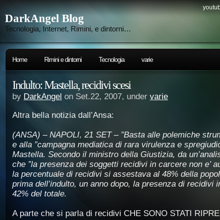
youtub
DarkAngel Blog
Tecnologia, Internet, Rimini, e dintorni…
Home
Rimini e dintorni
Tecnologia
varie
Indulto: Mastella, recidivi scesi
by
DarkAngel
on Set.22, 2007, under
varie
Altra bella notizia dall’Ansa:
(ANSA) – NAPOLI, 21 SET – ”Basta alle polemiche strume
e alla ”campagna mediatica di rara virulenza e spregiudi
Mastella. Secondo il ministro della Giustizia, da un’analis
che ”la presenza dei soggetti recidivi in carcere non e’ 
la percentuale di recidivi si assestava al 48% della popo
prima dell’indulto, un anno dopo, la presenza di recidivi i
42% del totale.
A parte che si parla di recidivi CHE SONO STATI RIPRESI