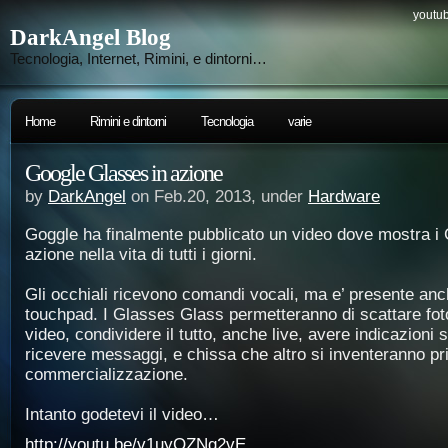
youtub
DarkAngel Blog
Tecnologia, Internet, Rimini, e dintorni…
Home
Rimini e dintorni
Tecnologia
varie
Google Glasses in azione
by
DarkAngel
on Feb.20, 2013, under
Hardware
Goggle ha finalmente pubblicato un video dove mostra i
azione nella vita di tutti i giorni.
Gli occhiali ricevono comandi vocali, ma e’ presente anc
touchpad. I Glasses Glass permetteranno di scattare foto
video, condividere il tutto, anche live, avere indicazioni s
ricevere messaggi, e chissa che altro si inventeranno pr
commercializzazione.
Intanto godetevi il video…
http://youtu.be/v1uyQZNg2vE