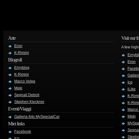
Arte
Visit our f
Eron
A few high
K-Rimini
Ernybl
Blogroll
Eron
Ernyblog
Faceb
K-Rimini
Galler
Marco Volpe
Icq
Meki
iLike
Segnali Deboli
K-Rimi
Stephen Kleckner
K-Rimi
Eventi/Viaggi
Marco
Meki
Galleria foto MySpecialCar
Miei links
MySpa
Segnal
Facebook
Stephe
Icq