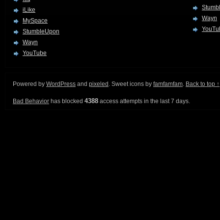
Stumb
iLike
Wayn
MySpace
YouTu
StumbleUpon
Wayn
YouTube
Powered by
WordPress
and
pixeled
. Sweet icons by
famfamfam
.
Back to top ↑
4388
Bad Behavior
has blocked
access attempts in the last 7 days.