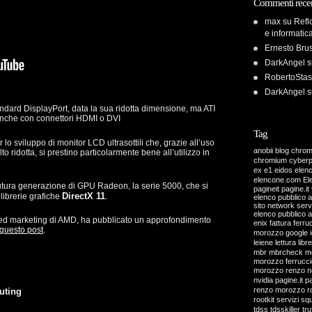
Commenti recen
max
su
Refl
e informatic
Ernesto Bru
DarkAngel
s
RobertoStas
DarkAngel
s
dard DisplayPort, data la sua ridotta dimensione, ma ATI
nche con connettori HDMI o DVI
Tag
 lo sviluppo di monitor LCD ultrasottili che, grazie all’uso
anobii
blog
chro
to ridotta, si prestino particolarmente bene all’utilizzo in
chromium
cyber
ex
e1
eidos
elen
elencone.com
El
utura generazione di GPU Radeon, la serie 5000, che si
pagineit pagine.it 
DirectX 11
librerie grafiche
.
elenco pubblico 
sito network servi
elenco pubblico 
d marketing di AMD, ha pubblicato un approfondimento
enix
fattura
ferru
questo post
.
morozzo
google
leiene
lettura
libre
mbr
mbrcheck
m
morozzo ferrucci
morozzo renzo
n
nvidia
pagine.it
pa
renzo morozzo
r
uting
rootkit
servizi
sq
tdss
tdsskiller
tru