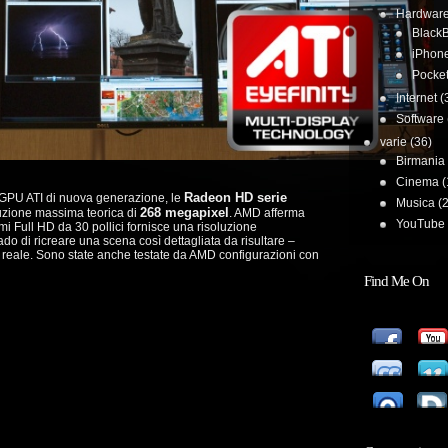
Hardwar
BlackB
iPhon
Pocke
Internet
(
Software
varie
(36)
Birmania
Cinema
(
Radeon HD serie
re GPU ATI di nuova generazione, le
Musica
(2
268 megapixel
luzione massima teorica di
. AMD afferma
YouTube 
i Full HD da 30 pollici fornisce una risoluzione
do di ricreare una scena così dettagliata da risultare –
na reale. Sono state anche testate da AMD configurazioni con
Find Me On