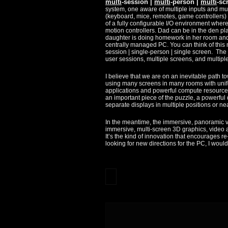
multi
-session |
multi
-person |
multi
-sc
system, one aware of multiple inputs and mul
(keyboard, mice, remotes, game controllers) 
of a fully configurable I/O environment whe
motion controllers. Dad can be in the den p
daughter is doing homework in her room and 
centrally managed PC. You can think of this 
session | single-person | single screen. The
user sessions, multiple screens, and multipl
I believe that we are on an inevitable path
using many screens in many rooms with unifo
applications and powerful compute resources.
an important piece of the puzzle, a powerful
separate displays in multiple positions or ne
In the meantime, the immersive, panoramic vi
immersive, multi-screen 3D graphics, video an
It’s the kind of innovation that encourages re
looking for new directions for the PC, I woul