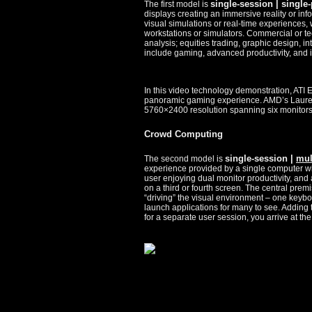
single-session | single
The first model is
displays creating an immersive reality or in
visual simulations or real-time experiences,
workstations or simulators. Commercial or te
analysis; equities trading, graphic design, 
include gaming, advanced productivity, and 
In this video technology demonstration, ATI E
panoramic gaming experience. AMD’s Laure
5760×2400 resolution spanning six monitors 
Crowd Computing
single-session |
mul
The second model is
experience provided by a single computer wi
user enjoying dual monitor productivity, an
on a third or fourth screen. The central premis
“driving” the visual environment – one keyb
launch applications for many to see. Adding t
for a separate user session, you arrive at t