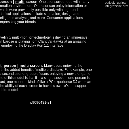
-person |
multi
-screen
. One user surrounded with many
outlook rubrica
formation environment. One user can enjoy information or
integrazione crm
 which were previously possible only with high-end
chnical applications include simulation, design and
intelligence analysis, and more. Consumer applications
impressing your friends.
yefinity multi-monitor technology is driving an immersive,
n Larose is playing Tom Clancy’s Hawks at an amazing
employing the Display Port 1.1 interface.
ti
-person |
multi
-screen.
Many users enjoying the
th the added benefit of multiple-displays. For example, one
d a second user or group of users enjoying a movie or game
e of this model is that it is a single session, one person is
oard, one mouse – kind of like a PC experience DJ who can
he ability of each screen to have its own I/O and support
he third model…