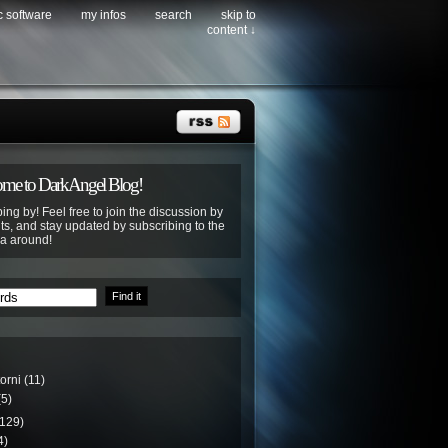
c software
my infos
search
skip to
content ↓
me to DarkAngel Blog!
ing by! Feel free to join the discussion by
s, and stay updated by subscribing to the
ya around!
torni
(11)
5)
129)
4)