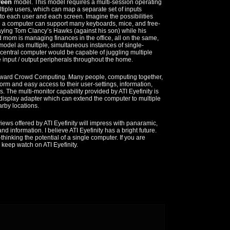
reen
model. This model requires a multi-session operating
tiple users, which can map a separate set of inputs
to each user and each screen. Imagine the possibilities
re a computer can support many keyboards, mice, and free-
laying Tom Clancy’s Hawks (against his son) while his
mom is managing finances in the office, all on the same,
model as multiple, simultaneous instances of single-
 central computer would be capable of juggling multiple
e input / output peripherals throughout the home.
 toward Crowd Computing. Many people, computing together,
rm and easy access to their user-settings, information,
 The multi-monitor capability provided by ATI Eyefinity is
 display adapter which can extend the computer to multiple
arby locations.
ews offered by ATI Eyefinity will impress with panaramic,
d information. I believe ATI Eyefinity has a bright future.
-thinking the potential of a single computer. If you are
d keep watch on ATI Eyefinity.