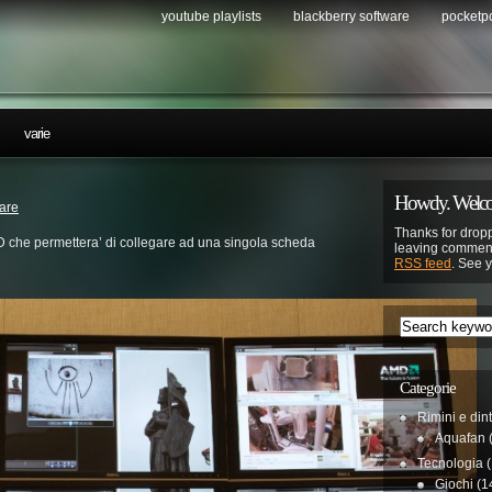
youtube playlists
blackberry software
pocketp
…
varie
Howdy. Welco
are
Thanks for dropp
D che permettera’ di collegare ad una singola scheda
leaving comment
RSS feed
. See 
Categorie
Rimini e din
Aquafan
(
Tecnologia
(
Giochi
(1