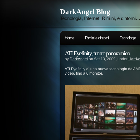
DarkAngel Blog
Tecnologia, Internet, Rimini, e dintorni
Home
Rimini e dintorni
Tecnologia
ATI Eyefinity, futuro panoramico
by
DarkAngel
on Set.13, 2009, under
Hardw
ATI Eyefinity e’ una nuova tecnologia da AM
video, fino a 6 monitor.