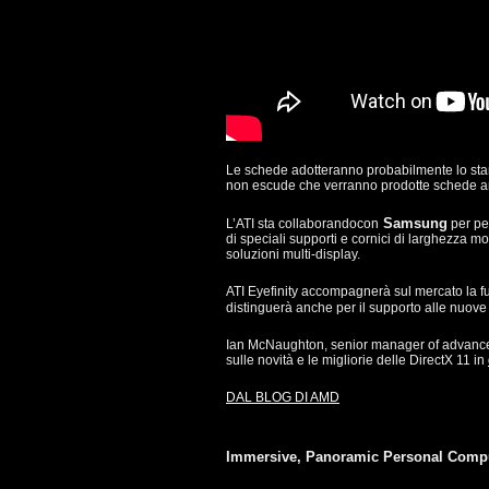
Le schede adotteranno probabilmente lo stan
non escude che verranno prodotte schede a
Samsung
L’ATI sta collaborandocon
per per
di speciali supporti e cornici di larghezza mol
soluzioni multi-display.
ATI Eyefinity accompagnerà sul mercato la f
distinguerà anche per il supporto alle nuove 
Ian McNaughton, senior manager of advance
sulle novità e le migliorie delle DirectX 11 in
DAL BLOG DI AMD
Immersive, Panoramic Personal Comp