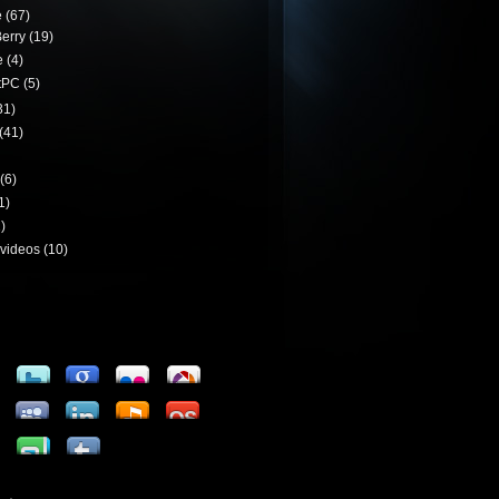
e
(67)
erry
(19)
e
(4)
tPC
(5)
31)
(41)
(6)
1)
)
videos
(10)