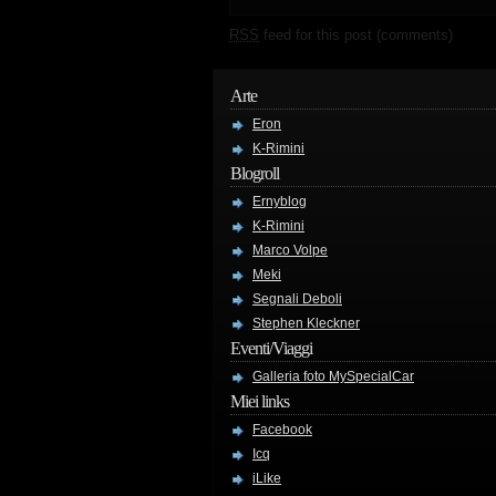
RSS
feed for this post (comments)
Arte
Eron
K-Rimini
Blogroll
Ernyblog
K-Rimini
Marco Volpe
Meki
Segnali Deboli
Stephen Kleckner
Eventi/Viaggi
Galleria foto MySpecialCar
Miei links
Facebook
Icq
iLike