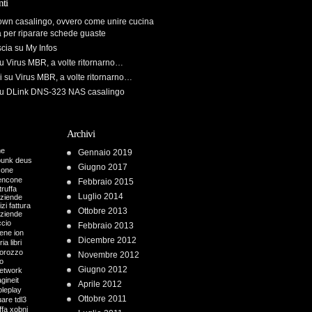
ti
own casalingo, ovvero come unire cucina
a per riparare schede guaste
scia
su
My Infos
u
Virus MBR, a volte ritornarno…
i
su
Virus MBR, a volte ritornarno…
u
DLink DNS-323 NAS casalingo
Archivi
me
Gennaio 2019
punk
deus
Giugno 2017
cone
encone
Febbraio 2015
truffa
Luglio 2014
aziende
zi fattura
Ottobre 2013
aziende
ccio
Febbraio 2013
iene
ion
Dicembre 2012
ria
libri
orozzo
Novembre 2012
o
Giugno 2012
etwork
gineit
Aprile 2012
oleplay
Ottobre 2011
uare
tdl3
ffa
xobni