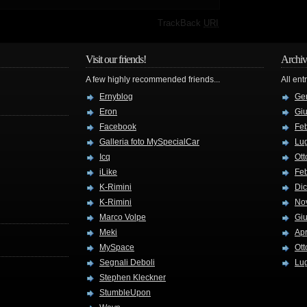
·
TrackBack
URI
Visit our friends!
Archiv
A few highly recommended friends...
All ent
Ernyblog
Ge
Eron
Gi
Facebook
Fe
Galleria foto MySpecialCar
Lug
Icq
Ott
iLike
Fe
K-Rimini
Di
K-Rimini
No
Marco Volpe
Gi
Meki
Apr
MySpace
Ott
Segnali Deboli
Lug
Stephen Kleckner
StumbleUpon