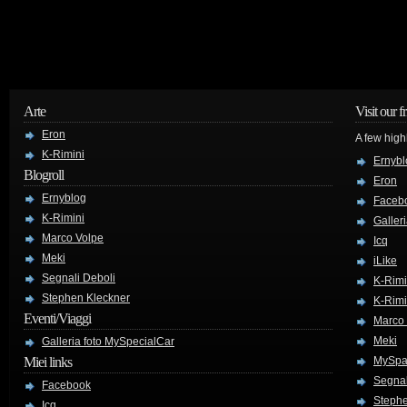
Arte
Visit our f
Eron
A few high
K-Rimini
Ernybl
Blogroll
Eron
Ernyblog
Faceb
K-Rimini
Galler
Marco Volpe
Icq
Meki
iLike
Segnali Deboli
K-Rimi
Stephen Kleckner
K-Rimi
Eventi/Viaggi
Marco
Meki
Galleria foto MySpecialCar
Miei links
MySpa
Segnal
Facebook
Stephe
Icq