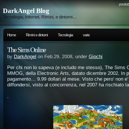
youtub
DarkAngel Blog
Tecnologia, Internet, Rimini, e dintorni…
Home
Rimini e dintorni
Tecnologia
varie
The Sims Online
by
DarkAngel
on Feb.29, 2008, under
Giochi
Per chi non lo sapeva (e includo me stesso), The Sims O
MMOG, della Electronic Arts, datato dicembre 2002. In 
pagamento… 9.99 dollari al mese. Visto che pero’ non e’ 
diffondersi, visto al concorrenza, nel 2007 ha rischiato l
.