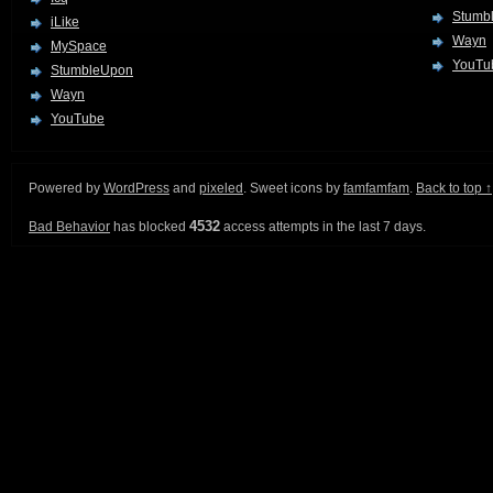
Stumb
iLike
Wayn
MySpace
YouTu
StumbleUpon
Wayn
YouTube
Powered by
WordPress
and
pixeled
. Sweet icons by
famfamfam
.
Back to top ↑
4532
Bad Behavior
has blocked
access attempts in the last 7 days.