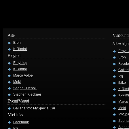
Arte
Visit our f
Eron
A few high
K-Rimini
Ernybl
Blogroll
Eron
Ernyblog
Faceb
K-Rimini
Galler
Marco Volpe
Icq
Meki
iLike
Segnali Deboli
K-Rimi
Stephen Kleckner
K-Rimi
Eventi/Viaggi
Marco
Meki
Galleria foto MySpecialCar
Miei links
MySpa
Segnal
Facebook
Stephe
Icq