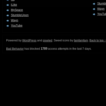
Stumb
iLike
Wayn
MySpace
YouTu
StumbleUpon
Wayn
YouTube
Powered by
WordPress
and
pixeled
. Sweet icons by
famfamfam
.
Back to top ↑
1789
Bad Behavior
has blocked
access attempts in the last 7 days.