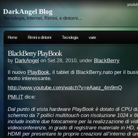
youtub
DarkAngel Blog
Tecnologia, Internet, Rimini, e dintorni…
Home
Rimini e dintorni
Tecnologia
varie
BlackBerry PlayBook
by
DarkAngel
on Set.28, 2010, under
BlackBerry
Il nuovo
PlayBook
, il tablet di BlackBerry,nato per il bu
molto interessante.
http://www.youtube.com/watch?v=eAaez_4m9mQ
PMI.IT
dice:
Dal punto di vista hardware PlayBook è dotato di CPU d
schermo da 7 pollici multitouch con risoluzione 1024 x 600
include inoltre due fotocamere per la realizzazione di vid
videoconferenze, in grado di registrare materiale in HD, 
HDMI per presentare le proprie creazioni all’interno di u