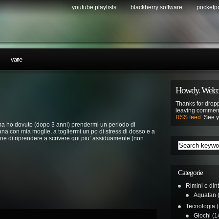
youtube playlists
blackberry software
pocketp
…
varie
Howdy. Welco
Thanks for dropp
leaving comment
RSS feed
. See 
 ma ho dovuto (dopo 3 anni) prendermi un periodo di
ana con mia moglie, a togliermi un po di stress di dosso e a
zione di riprendere a scrivere qui piu’ assiduamente (non
Categorie
Rimini e din
Aquafan
(
Tecnologia
(
Giochi
(1