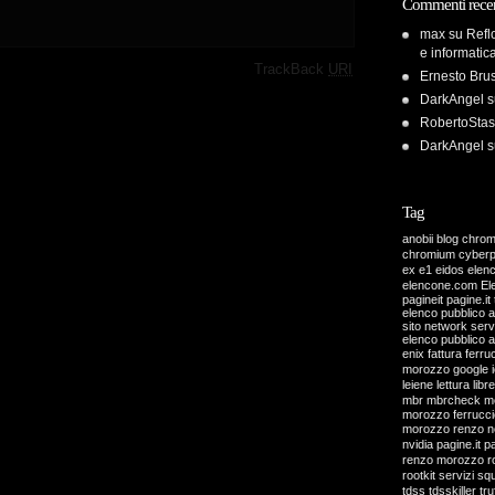
Commenti recen
max
su
Refl
e informatic
·
TrackBack
URI
Ernesto Bru
DarkAngel
s
RobertoStas
DarkAngel
s
Tag
anobii
blog
chro
chromium
cyber
ex
e1
eidos
elen
elencone.com
El
pagineit pagine.it 
elenco pubblico 
sito network servi
elenco pubblico 
enix
fattura
ferru
morozzo
google
leiene
lettura
libre
mbr
mbrcheck
m
morozzo ferrucci
morozzo renzo
n
nvidia
pagine.it
pa
renzo morozzo
r
rootkit
servizi
sq
tdss
tdsskiller
tru