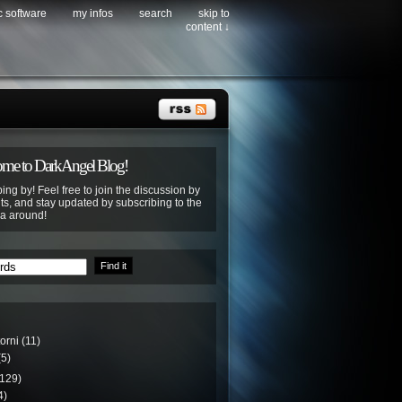
c software
my infos
search
skip to
content ↓
me to DarkAngel Blog!
ing by! Feel free to join the discussion by
s, and stay updated by subscribing to the
ya around!
torni
(11)
5)
129)
4)