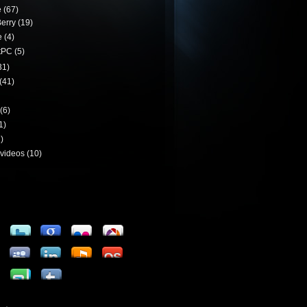
e
(67)
erry
(19)
e
(4)
tPC
(5)
31)
(41)
(6)
1)
)
videos
(10)