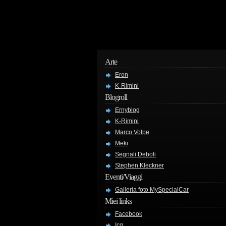
Arte
Eron
K-Rimini
Blogroll
Ernyblog
K-Rimini
Marco Volpe
Meki
Segnali Deboli
Stephen Kleckner
Eventi/Viaggi
Galleria foto MySpecialCar
Miei links
Facebook
Icq