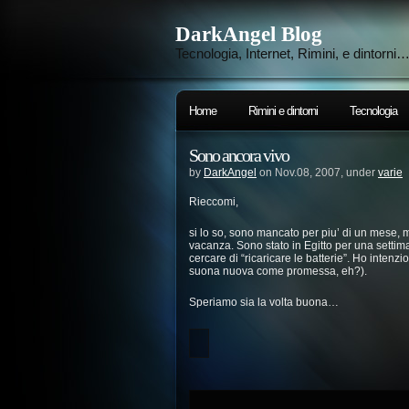
DarkAngel Blog
Tecnologia, Internet, Rimini, e dintorni
Home
Rimini e dintorni
Tecnologia
Sono ancora vivo
by
DarkAngel
on Nov.08, 2007, under
varie
Rieccomi,
si lo so, sono mancato per piu’ di un mese,
vacanza. Sono stato in Egitto per una settim
cercare di “ricaricare le batterie”. Ho inten
suona nuova come promessa, eh?).
Speriamo sia la volta buona…