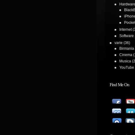
Hardwar
BlackB
iPhon
Pocke
Internet
(
Software
varie
(36)
Birmania
Cinema
(
Musica
(2
YouTube 
Find Me On