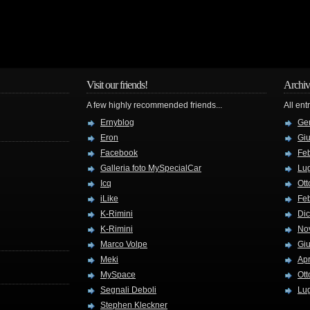
Visit our friends!
Archiv
A few highly recommended friends...
All ent
Ernyblog
Ge
Eron
Gi
Facebook
Fe
Galleria foto MySpecialCar
Lug
Icq
Ott
iLike
Fe
K-Rimini
Di
K-Rimini
No
Marco Volpe
Gi
Meki
Apr
MySpace
Ott
Segnali Deboli
Lug
Stephen Kleckner