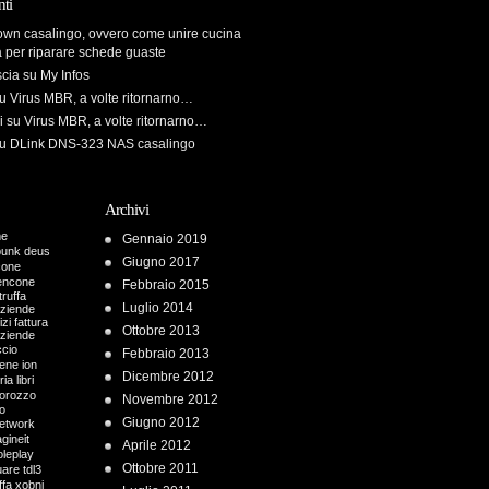
ti
own casalingo, ovvero come unire cucina
a per riparare schede guaste
scia
su
My Infos
u
Virus MBR, a volte ritornarno…
i
su
Virus MBR, a volte ritornarno…
u
DLink DNS-323 NAS casalingo
Archivi
me
Gennaio 2019
punk
deus
Giugno 2017
cone
encone
Febbraio 2015
truffa
Luglio 2014
aziende
zi fattura
Ottobre 2013
aziende
ccio
Febbraio 2013
iene
ion
Dicembre 2012
ria
libri
orozzo
Novembre 2012
o
Giugno 2012
etwork
gineit
Aprile 2012
oleplay
Ottobre 2011
uare
tdl3
ffa
xobni