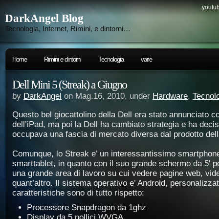
youtub
DarkAngel Blog
Tecnologia, Internet, Rimini, e dintorni…
Home
Rimini e dintorni
Tecnologia
varie
Dell Mini 5 (Streak) a Giugno
by
DarkAngel
on Mag.16, 2010, under
Hardware
,
Tecnol
Questo bel giocattolino della Dell era stato annunciato co
dell’iPad, ma poi la Dell ha cambiato strategia e ha decis
occupava una fascia di mercato diversa dal prodotto dell
Comunque, lo Streak e’ un interessantissimo smartphone
smarttablet, in quanto con il suo grande schermo da 5′ p
una grande area di lavoro su cui vedere pagine web, vide
quant’altro. Il sistema operativo e’ Android, personalizzat
caratteristiche sono di tutto rispetto:
Processore Snapdragon da 1ghz
Display da 5 pollici WVGA