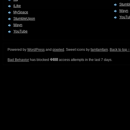
Stumb
iLike
Wayn
MySpace
YouTu
StumbleUpon
Wayn
YouTube
Powered by
WordPress
and
pixeled
. Sweet icons by
famfamfam
.
Back to top ↑
4488
Bad Behavior
has blocked
access attempts in the last 7 days.