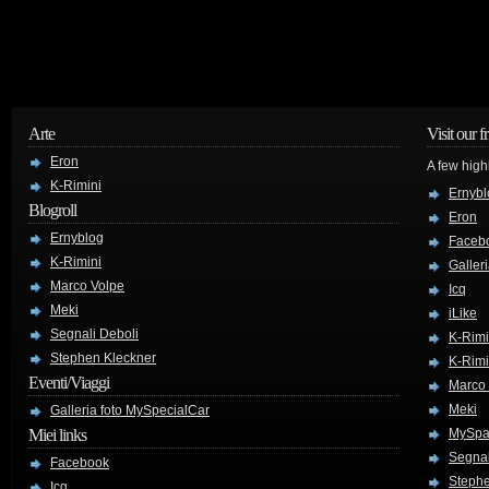
Arte
Visit our f
Eron
A few high
K-Rimini
Ernybl
Blogroll
Eron
Ernyblog
Faceb
K-Rimini
Galler
Marco Volpe
Icq
Meki
iLike
Segnali Deboli
K-Rimi
Stephen Kleckner
K-Rimi
Eventi/Viaggi
Marco
Meki
Galleria foto MySpecialCar
Miei links
MySpa
Segnal
Facebook
Stephe
Icq