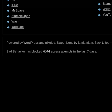
Stumb
iLike
Wayn
MySpace
YouTu
StumbleUpon
Wayn
YouTube
Powered by
WordPress
and
pixeled
. Sweet icons by
famfamfam
.
Back to top ↑
4544
Bad Behavior
has blocked
access attempts in the last 7 days.