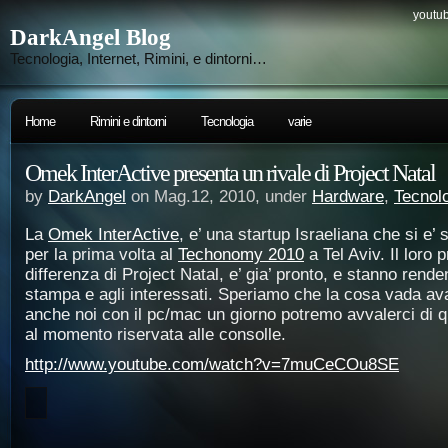
youtub
DarkAngel Blog
Tecnologia, Internet, Rimini, e dintorni…
Home
Rimini e dintorni
Tecnologia
varie
Omek InterActive presenta un rivale di Project Natal
by
DarkAngel
on Mag.12, 2010, under
Hardware
,
Tecnol
La
Omek InterActive
, e’ una startup Israeliana che si e’ 
per la prima volta al
Techonomy 2010
a Tel Aviv. Il loro 
differenza di Project Natal, e’ gia’ pronto, e stanno rende
stampa e agli interessati. Speriamo che la cosa vada ava
anche noi con il pc/mac un giorno potremo avvalerci di q
al momento riservata alle consolle.
http://www.youtube.com/watch?v=7muCeCOu8SE