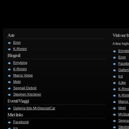
Arte
Visit our f
Eron
A few high
K-Rimini
Ernybl
Blogroll
Eron
Ernyblog
Faceb
K-Rimini
Galler
Marco Volpe
Icq
Meki
iLike
Segnali Deboli
K-Rimi
Stephen Kleckner
K-Rimi
Eventi/Viaggi
Marco
Meki
Galleria foto MySpecialCar
Miei links
MySpa
Segnal
Facebook
Stephe
Icq