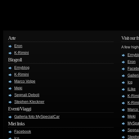
Arte
Visit our f
Eron
A few high
K-Rimini
Ernybl
Blogroll
Eron
Ernyblog
Faceb
K-Rimini
Galler
Marco Volpe
Icq
Meki
iLike
Segnali Deboli
K-Rimi
Stephen Kleckner
K-Rimi
Eventi/Viaggi
Marco
Meki
Galleria foto MySpecialCar
Miei links
MySpa
Segnal
Facebook
Stephe
Icq