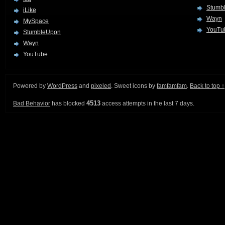
Stumb
iLike
Wayn
MySpace
YouTu
StumbleUpon
Wayn
YouTube
Powered by
WordPress
and
pixeled
. Sweet icons by
famfamfam
.
Back to top ↑
4513
Bad Behavior
has blocked
access attempts in the last 7 days.