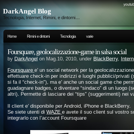
youtub
DarkAngel Blog
Tecnologia, Internet, Rimini, e dintorni…
Home
Rimini e dintorni
Tecnologia
varie
Foursquare, geolocalizzazione-game in salsa social
by
DarkAngel
on Mag.10, 2010, under
BlackBerry
,
Intern
Foursquare
e’ un social network per la geolocalizzazion
effettuare check-in per indirizzi e luoghi pubblici/privati (
si fa il “check-in”), ma e’ anche un social game che perm
guadagnare badges, o diventare “sindaco” di un luogo (se l
altri). Permette di lasciare dei “tips” (suggerimenti) nei va
Il client e’ disponibile per Android, iPhone e BlackBerry.
Se siete utenti di
WAZE
e avete il suo client sul vostro
integrarlo con l’account Foursquare