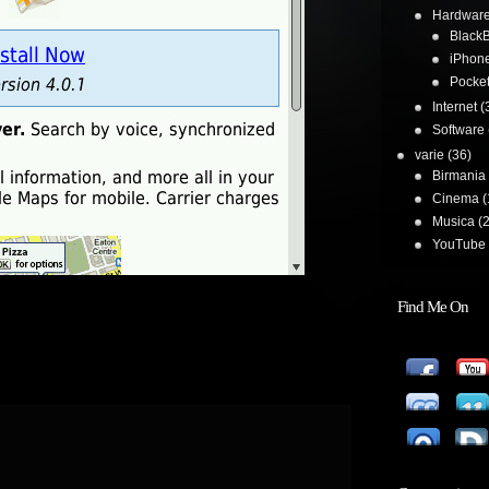
Hardwar
BlackB
iPhon
Pocke
Internet
(
Software
varie
(36)
Birmania
Cinema
(
Musica
(2
YouTube 
Find Me On