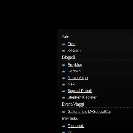
Arte
Eron
K-Rimini
Blogroll
Ernyblog
K-Rimini
Marco Volpe
Meki
Segnali Deboli
Stephen Kleckner
Eventi/Viaggi
Galleria foto MySpecialCar
Miei links
Facebook
Icq