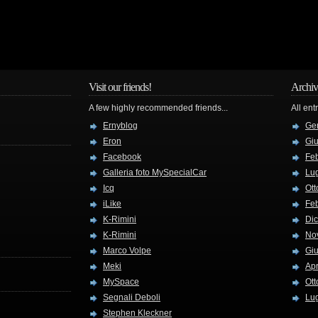
Visit our friends!
Archiv
A few highly recommended friends...
All ent
Ernyblog
Ge
Eron
Gi
Facebook
Fe
Galleria foto MySpecialCar
Lug
Icq
Ott
iLike
Fe
K-Rimini
Di
K-Rimini
No
Marco Volpe
Gi
Meki
Apr
MySpace
Ott
Segnali Deboli
Lug
Stephen Kleckner