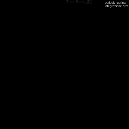
·
TrackBack
URI
outlook rubrica
integrazione crm