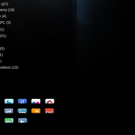
e
(67)
erry
(19)
e
(4)
tPC
(5)
31)
(41)
(6)
1)
)
videos
(10)