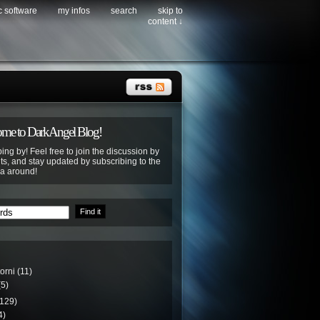
c software
my infos
search
skip to
content ↓
me to DarkAngel Blog!
ing by! Feel free to join the discussion by
s, and stay updated by subscribing to the
ya around!
torni
(11)
5)
129)
4)