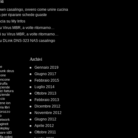
ti
own casalingo, ovvero come unire cucina
a per riparare schede guaste
scia
su
My Infos
u
Virus MBR, a volte ritornarno…
i
su
Virus MBR, a volte ritornarno…
u
DLink DNS-323 NAS casalingo
Archivi
me
Gennaio 2019
punk
deus
Giugno 2017
cone
encone
Febbraio 2015
truffa
Luglio 2014
aziende
zi fattura
Ottobre 2013
aziende
ccio
Febbraio 2013
iene
ion
Dicembre 2012
ria
libri
orozzo
Novembre 2012
o
Giugno 2012
etwork
gineit
Aprile 2012
oleplay
Ottobre 2011
uare
tdl3
ffa
xobni