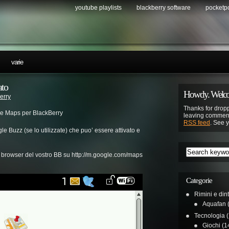
youtube playlists
blackberry software
pocketp
…
varie
ato
Howdy. Welco
erry
Thanks for dropp
gle Maps per BlackBerry
leaving comment
RSS feed
. See 
e Buzz (se lo utilizzate) che puo’ essere attivato e
l browser del vostro BB su http://m.google.com/maps
Categorie
Rimini e din
Aquafan
(
Tecnologia
(
Giochi
(1