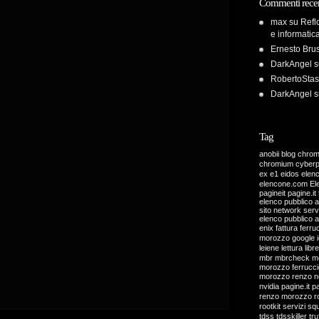
Commenti recen
max
su
Refl
e informatic
Ernesto Bru
DarkAngel
s
RobertoStas
DarkAngel
s
Tag
anobii
blog
chro
chromium
cyber
ex
e1
eidos
elen
elencone.com
El
pagineit pagine.it 
elenco pubblico 
sito network servi
elenco pubblico 
enix
fattura
ferru
morozzo
google
leiene
lettura
libre
mbr
mbrcheck
m
morozzo ferrucci
morozzo renzo
n
nvidia
pagine.it
pa
renzo morozzo
r
rootkit
servizi
sq
tdss
tdsskiller
tru