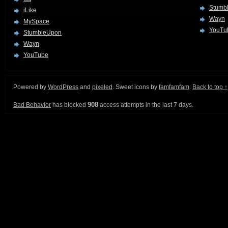
Stumb
iLike
Wayn
MySpace
YouTu
StumbleUpon
Wayn
YouTube
Powered by
WordPress
and
pixeled
. Sweet icons by
famfamfam
.
Back to top ↑
908
Bad Behavior
has blocked
access attempts in the last 7 days.