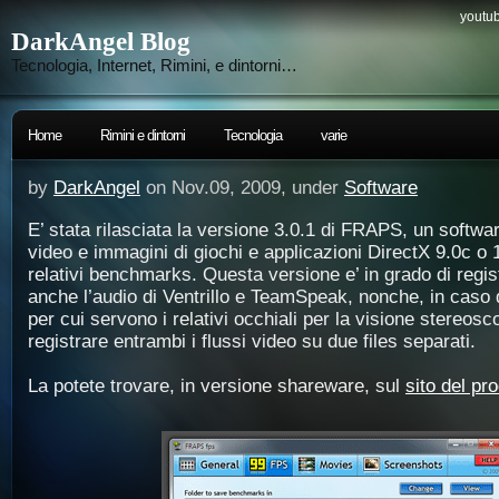
youtub
DarkAngel Blog
Tecnologia, Internet, Rimini, e dintorni…
Home
Rimini e dintorni
Tecnologia
varie
by
DarkAngel
on Nov.09, 2009, under
Software
E’ stata rilasciata la versione 3.0.1 di FRAPS, un softwar
video e immagini di giochi e applicazioni DirectX 9.0c o 
relativi benchmarks. Questa versione e’ in grado di regis
anche l’audio di Ventrillo e TeamSpeak, nonche, in caso d
per cui servono i relativi occhiali per la visione stereosc
registrare entrambi i flussi video su due files separati.
La potete trovare, in versione shareware, sul
sito del pr