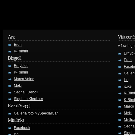
Arte
Visit our f
Eron
A few high
K-Rimini
Ernybl
Blogroll
Eron
Ernyblog
Faceb
K-Rimini
Galler
Marco Volpe
Icq
Meki
iLike
Segnali Deboli
K-Rimi
Stephen Kleckner
K-Rimi
Eventi/Viaggi
Marco
Meki
Galleria foto MySpecialCar
Miei links
MySpa
Segnal
Facebook
Stephe
Icq