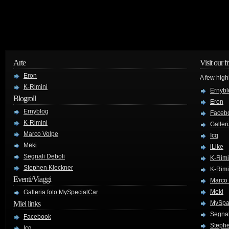
Arte
Visit our f
Eron
A few high
K-Rimini
Ernybl
Blogroll
Eron
Ernyblog
Faceb
K-Rimini
Galler
Marco Volpe
Icq
Meki
iLike
Segnali Deboli
K-Rimi
Stephen Kleckner
K-Rimi
Eventi/Viaggi
Marco
Meki
Galleria foto MySpecialCar
Miei links
MySpa
Segnal
Facebook
Stephe
Icq