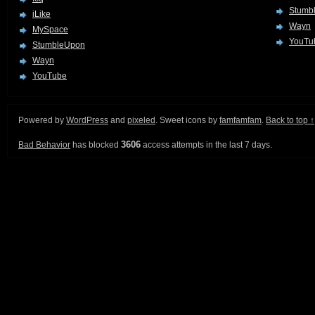
Stumb
iLike
Wayn
MySpace
YouTu
StumbleUpon
Wayn
YouTube
Powered by
WordPress
and
pixeled
. Sweet icons by
famfamfam
.
Back to top ↑
3606
Bad Behavior
has blocked
access attempts in the last 7 days.