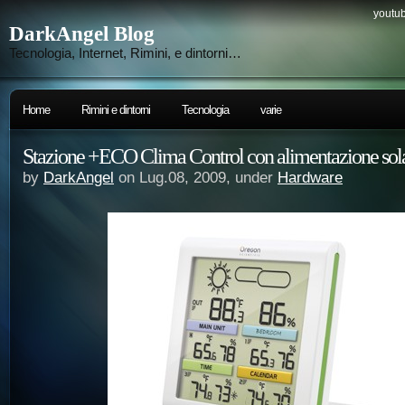
youtub
DarkAngel Blog
Tecnologia, Internet, Rimini, e dintorni…
Home
Rimini e dintorni
Tecnologia
varie
Stazione +ECO Clima Control con alimentazione sol
by
DarkAngel
on Lug.08, 2009, under
Hardware