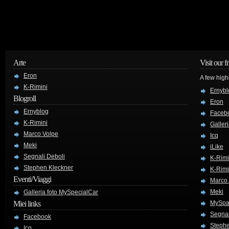
Arte
Visit our f
Eron
A few high
K-Rimini
Ernybl
Blogroll
Eron
Ernyblog
Faceb
K-Rimini
Galler
Marco Volpe
Icq
Meki
iLike
Segnali Deboli
K-Rimi
Stephen Kleckner
K-Rimi
Eventi/Viaggi
Marco
Meki
Galleria foto MySpecialCar
Miei links
MySpa
Segnal
Facebook
Stephe
Icq