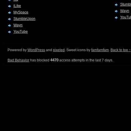
Stumb
iLike
Wayn
MySpace
YouTu
StumbleUpon
Wayn
YouTube
Powered by
WordPress
and
pixeled
. Sweet icons by
famfamfam
.
Back to top ↑
4470
Bad Behavior
has blocked
access attempts in the last 7 days.