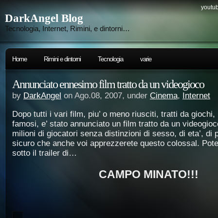
youtub
DarkAngel Blog
Tecnologia, Internet, Rimini, e dintorni…
Home
Rimini e dintorni
Tecnologia
varie
Annunciato ennesimo film tratto da un videogioco
by
DarkAngel
on Ago.08, 2007, under
Cinema
,
Internet
Dopo tutti i vari film, piu’ o meno riusciti, tratti da giochi
famosi, e’ stato annunciato un film tratto da un videogioc
milioni di giocatori senza distinzioni di sesso, di eta’, d
sicuro che anche voi apprezzerete questo colossal. Pote
sotto il trailer di…
CAMPO MINATO!!!