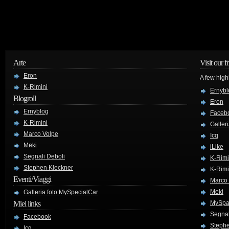
Arte
Visit our f
Eron
A few high
K-Rimini
Ernybl
Blogroll
Eron
Ernyblog
Faceb
K-Rimini
Galler
Marco Volpe
Icq
Meki
iLike
Segnali Deboli
K-Rimi
Stephen Kleckner
K-Rimi
Eventi/Viaggi
Marco
Meki
Galleria foto MySpecialCar
Miei links
MySpa
Segnal
Facebook
Stephe
Icq