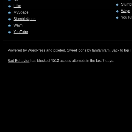
Stumb
iLike
Wayn
MySpace
YouTu
StumbleUpon
Wayn
YouTube
Powered by
WordPress
and
pixeled
. Sweet icons by
famfamfam
.
Back to top ↑
4512
Bad Behavior
has blocked
access attempts in the last 7 days.