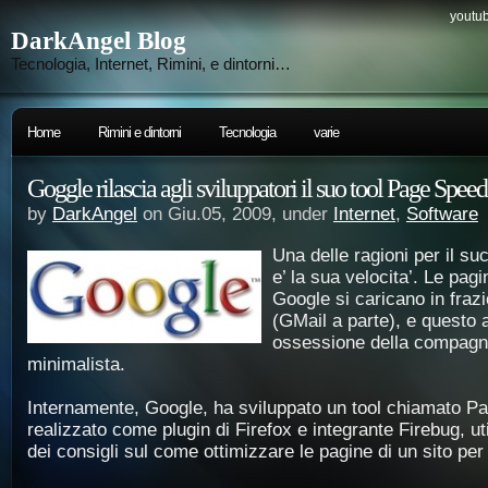
youtub
DarkAngel Blog
Tecnologia, Internet, Rimini, e dintorni…
Home
Rimini e dintorni
Tecnologia
varie
Goggle rilascia agli sviluppatori il suo tool Page Speed
by
DarkAngel
on Giu.05, 2009, under
Internet
,
Software
Una delle ragioni per il s
e’ la sua velocita’. Le pagin
Google si caricano in fraz
(GMail a parte), e questo 
ossessione della compagni
minimalista.
Internamente, Google, ha sviluppato un tool chiamato P
realizzato come plugin di Firefox e integrante Firebug, ut
dei consigli sul come ottimizzare le pagine di un sito per 