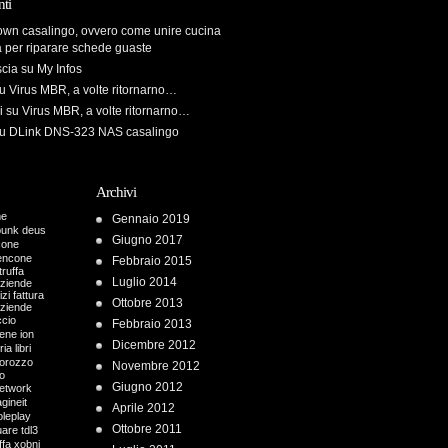
ti
own casalingo, ovvero come unire cucina
a per riparare schede guaste
scia
su
My Infos
u
Virus MBR, a volte ritornarno…
i
su
Virus MBR, a volte ritornarno…
u
DLink DNS-323 NAS casalingo
Archivi
me
Gennaio 2019
punk
deus
Giugno 2017
cone
encone
Febbraio 2015
truffa
Luglio 2014
aziende
zi fattura
Ottobre 2013
aziende
ccio
Febbraio 2013
iene
ion
Dicembre 2012
ria
libri
orozzo
Novembre 2012
o
Giugno 2012
etwork
gineit
Aprile 2012
oleplay
Ottobre 2011
uare
tdl3
ffa
xobni