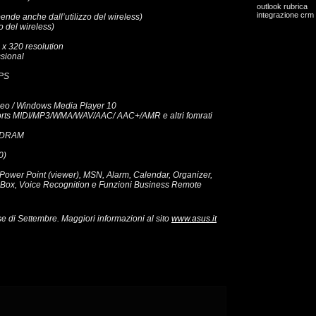
outlook rubrica
integrazione crm
ende anche dall’utilizzo del wireless)
o del wireless)
 x 320 resolution
sional
GPS
deo / Windows Media Player 10
pports MIDI/MP3/WMA/WAV/AAC/ AAC+/AMR e altri fomrati
 SDRAM
0)
r), Power Point (viewer), MSN, Alarm, Calendar, Organizer,
nBox, Voice Recognition e Funzioni Business Remote
e di Settembre. Maggiori informazioni al sito
www.asus.it