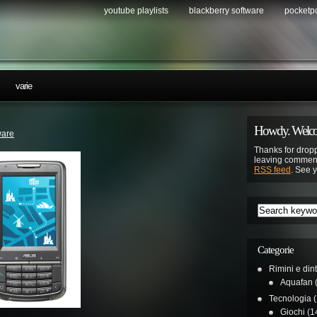
youtube playlists
blackberry software
pocketp
…
varie
Howdy. Welco
are
Thanks for dropp
leaving comment
RSS feed
. See 
Categorie
Rimini e din
Aquafan
(
Tecnologia
(
Giochi
(1