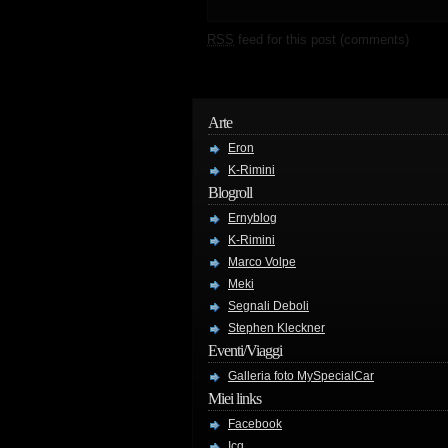
RSS
feed for this post (comments)
Arte
Eron
K-Rimini
Blogroll
Ernyblog
K-Rimini
Marco Volpe
Meki
Segnali Deboli
Stephen Kleckner
Eventi/Viaggi
Galleria foto MySpecialCar
Miei links
Facebook
Icq