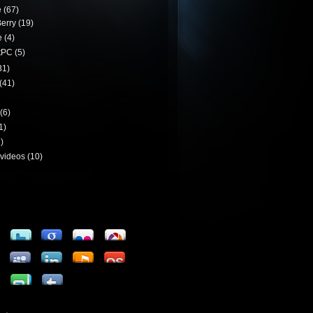
e
(67)
erry
(19)
e
(4)
tPC
(5)
31)
(41)
(6)
1)
)
videos
(10)