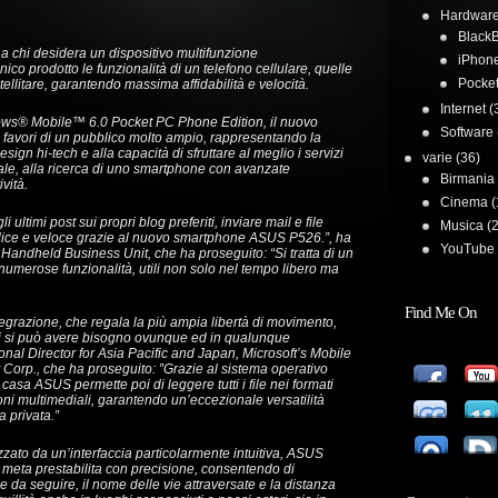
Hardwar
BlackB
chi desidera un dispositivo multifunzione
iPhon
nico prodotto le funzionalità di un telefono cellulare, quelle
Pocke
ellitare, garantendo massima affidabilità e velocità.
Internet
(
ows® Mobile™ 6.0 Pocket PC Phone Edition, il nuovo
Software
favori di un pubblico molto ampio, rappresentando la
esign hi-tech e alla capacità di sfruttare al meglio i servizi
varie
(36)
ale, alla ricerca di uno smartphone con avanzate
Birmania
vità.
Cinema
(
ultimi post sui propri blog preferiti, inviare mail e file
Musica
(2
plice e veloce grazie al nuovo smartphone ASUS P526.”, ha
YouTube 
dheld Business Unit, che ha proseguito: “Si tratta di un
 numerose funzionalità, utili non solo nel tempo libero ma
Find Me On
egrazione, che regala la più ampia libertà di movimento,
ui si può avere bisogno ovunque ed in qualunque
l Director for Asia Pacific and Japan, Microsoft’s Mobile
Corp., che ha proseguito: ”Grazie al sistema operativo
asa ASUS permette poi di leggere tutti i file nei formati
ioni multimediali, garantendo un’eccezionale versatilità
a privata.”
izzato da un’interfaccia particolarmente intuitiva, ASUS
a meta prestabilita con precisione, consentendo di
e da seguire, il nome delle vie attraversate e la distanza