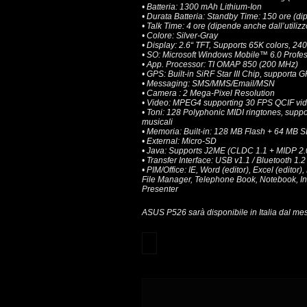
• Batteria: 1300 mAh Lithium-Ion
• Durata Batteria: Standby Time: 150 ore (dip
• Talk Time: 4 ore (dipende anche dall’utilizz
• Colore: Silver-Gray
• Display: 2.6“ TFT, Supports 65K colors, 240
• SO: Microsoft Windows Mobile™ 6.0 Profes
• App. Processor: TI OMAP 850 (200 MHz)
• GPS: Built-in SiRF Star III Chip, supporta 
• Messaging: SMS/MMS/Email/MSN
• Camera : 2 Mega-Pixel Resolution
• Video: MPEG4 supporting 30 FPS QCIF vi
• Toni: 128 Polyphonic MIDI ringtones, su
musicali
• Memoria: Built-in: 128 MB Flash + 64 MB
• External: Micro-SD
• Java: Supports J2ME (CLDC 1.1 + MIDP 2.
• Transfer Interface: USB v1.1 / Bluetooth 1.2
• PIM/Office: IE, Word (editor), Excel (edito
File Manager, Telephone Book, Notebook, I
Presenter
ASUS P526 sarà disponibile in Italia dal mes