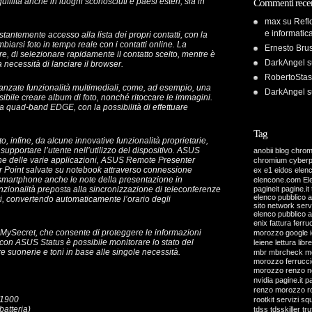
illità anche in luoghi sconosciuti e paesi esteri, sia in
Commenti recen
max
su
Refl
e informatic
ntemente accesso alla lista dei propri contatti, con la
mbiarsi foto in tempo reale con i contatti online. La
Ernesto Bru
re, di selezionare rapidamente il contatto scelto, mentre è
DarkAngel
s
 necessità di lanciare il browser.
RobertoStas
anzate funzionalità multimediali, come, ad esempio, una
DarkAngel
s
bile creare album di foto, nonché ritoccare le immagini.
a quad-band EDGE, con la possibilità di effettuare
Tag
, infine, da alcune innovative funzionalità proprietarie,
 supportare l’utente nell’utilizzo del dispositivo. ASUS
anobii
blog
chro
one delle varie applicazioni, ASUS Remote Presenter
chromium
cyber
er Point salvate su notebook attraverso connessione
ex
e1
eidos
elen
o smartphone anche le note della presentazione in
elencone.com
El
zionalità preposta alla sincronizzazione di teleconferenze
pagineit pagine.it 
elenco pubblico 
ari, convertendo automaticamente l’orario degli
sito network servi
elenco pubblico 
enix
fattura
ferru
MySecret, che consente di proteggere le informazioni
morozzo
google
 con ASUS Status è possibile monitorare lo stato del
leiene
lettura
libre
e suonerie e toni in base alle singole necessità.
mbr
mbrcheck
m
morozzo ferrucci
morozzo renzo
n
nvidia
pagine.it
pa
renzo morozzo
r
/1900
rootkit
servizi
sq
batteria)
tdss
tdsskiller
tru