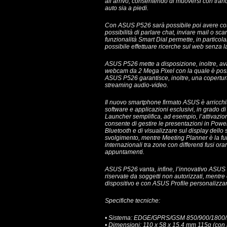
all’arrivo, consentendo di muoversi con tranqu
auto sia a piedi.
Con ASUS P526 sarà possibile poi avere costa
possibilità di parlare chat, inviare mail o sca
funzionalità Smart Dial permette, in particola
possibile effettuare ricerche sul web senza la
ASUS P526 mette a disposizione, inoltre, av
webcam da 2 Mega Pixel con la quale è possi
ASUS P526 garantisce, inoltre, una copertur
streaming audio-video.
Il nuovo smartphone firmato ASUS è arricchito
software e applicazioni esclusivi, in grado di
Launcher semplifica, ad esempio, l’attivazi
consente di gestire le presentazioni in Pow
Bluetooth e di visualizzare sul display dell
svolgimento, mentre Meeting Planner è la fun
internazionali tra zone con differenti fusi or
appuntamenti.
ASUS P526 vanta, infine, l’innovativo ASUS 
riservate da soggetti non autorizzati, mentre
dispositivo e con ASUS Profile personalizzar
Specifiche tecniche:
• Sistema: EDGE/GPRS/GSM 850/900/1800
• Dimensioni: 110 x 58 x 15.4 mm 115g (con 