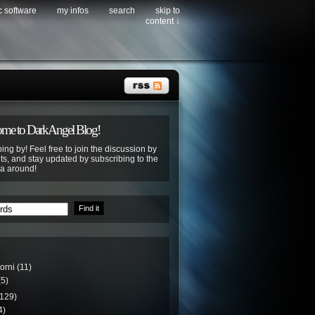
c software
my infos
search
skip to
content ↓
me to DarkAngel Blog!
ing by! Feel free to join the discussion by
s, and stay updated by subscribing to the
ya around!
torni
(11)
5)
129)
4)