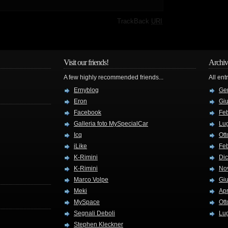
·
TrackBack
URI
Visit our friends!
Archiv
A few highly recommended friends...
All ent
Ernyblog
Ge
Eron
Gi
Facebook
Fe
Galleria foto MySpecialCar
Lug
Icq
Ott
iLike
Fe
K-Rimini
Di
K-Rimini
No
Marco Volpe
Gi
Meki
Apr
MySpace
Ott
Segnali Deboli
Lug
Stephen Kleckner