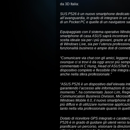
da 3D Italia:
SUS P526 è un nuovo smartphone dedicato a 
all’avanguardia, in grado di integrare in un u
di un Pocket PC e quelle di un navigatore sat
Equipaggiato con il sistema operativo Wind
smartphone di casa ASUS saprà incontrare i 
scelta ideale sia per i più giovani, grazie al d
di Windows Live, sia per l’utenza profession
funzionalità business e ampie doti di connetti
“Comunicare via chat con gli amici, leggere gli 
ovunque ci si trovi è da oggi ancor più sem
commentato H C Hung, Head of ASUSTeK’s Han
dispositivo completo e flessibile che integra
anche nella sfera professionale.”
“ASUS P526 è un dispositivo dall’elevata int
garantendo l’accesso alle informazioni di c
momento.”, ha commentato Jason Lim, Regiona
Communication Business Division, Microsoft 
Windows Mobile 6.0, il nuovo smartphone di c
più diffusi e di utilizzare numerose applicaz
tanto nella vita professionale quanto in quell
Dotato di ricevitore GPS integrato e caratter
P526 è in grado di guidare gli utenti verso l
pianificare un percorso, visionare la direzion