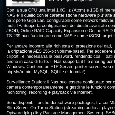
Con la sua CPU una Intel 1.6GHz (Atom) e 1GB di memo
NAS e’ il quello con le caratteristiche hardware piu’ alte 
ha 2 porte Giga Lan, configurabili come network failover,
multi-IP. Supporta configurazioni dei dischi avanzate c
JBOD, Online RAID Capacity Expansion e Online RAID Le
TS-239 puo’ funzionare come NAS e come iSCSI target s
Per andare incontro alla richiesta di protezione dei dati,
la criptazione AES 256-bit volume-based. Per accedere a
criptati, e’ necessaria la password, rendendo cosi’ i dati 
anche in caso di furto. Il Nas supporta il file sharing per
Windows. Contiene un FTP Server, printer server, web s
phpMyAdmin, MySQL, SQLite e Joomla!).
Surveillance Station: il Nas puo’ essere configurato per c
camera contemporaneamente, e gestirne le funzioni come
monitoring, recording e playback via internet.
Sono disponibili anche dei software packages, tra cui 
Slim Server On Turbo Station (streaming audio ai player
Optware lpkg (Itsy Package Management System), SAB