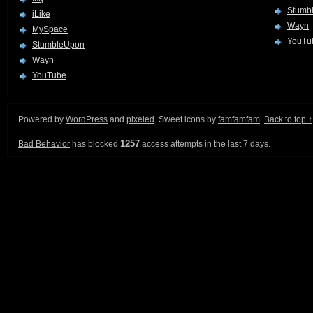
Stumb
iLike
Wayn
MySpace
YouTu
StumbleUpon
Wayn
YouTube
Powered by
WordPress
and
pixeled
. Sweet icons by
famfamfam
.
Back to top ↑
1257
Bad Behavior
has blocked
access attempts in the last 7 days.