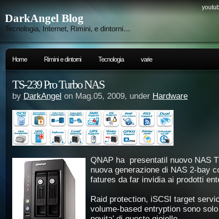
youtub
DarkAngel Blog
Tecnologia, Internet, Rimini, e dintorni…
Home
Rimini e dintorni
Tecnologia
varie
TS-239 Pro Turbo NAS
by
DarkAngel
on Mag.05, 2009, under
Hardware
QNAP ha presentatil nuovo NAS 
nuova generazione di NAS 2-bay co
fatures da far invidia ai prodotti ent
Raid protection, iSCSI target servi
volume-based entryption sono solo 
novita’ di questo gioiello.