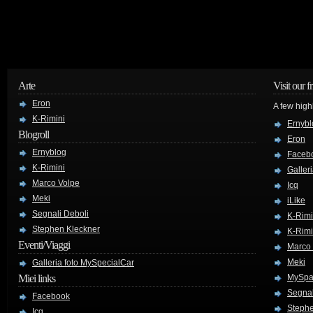
Arte
Visit our f
Eron
A few high
K-Rimini
Ernybl
Blogroll
Eron
Ernyblog
Faceb
K-Rimini
Galler
Marco Volpe
Icq
Meki
iLike
Segnali Deboli
K-Rimi
Stephen Kleckner
K-Rimi
Eventi/Viaggi
Marco
Meki
Galleria foto MySpecialCar
Miei links
MySpa
Segnal
Facebook
Stephe
Icq