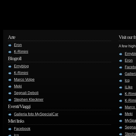
Arte
Visit our f
Eron
A few high
K-Rimini
Ernybl
Blogroll
Eron
Ernyblog
Faceb
K-Rimini
Galler
Marco Volpe
Icq
Meki
iLike
Segnali Deboli
K-Rimi
Stephen Kleckner
K-Rimi
Eventi/Viaggi
Marco
Meki
Galleria foto MySpecialCar
Miei links
MySpa
Segnal
Facebook
Stephe
Icq