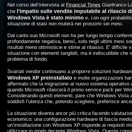
Nel corso dell’intervista al
Financial Times
Gianfranco La
l’impatto sulle vendite imputabile al rilascio d
che
Windows Vista è stato minimo
e, con ogni probabilit
situazione di stasi non muterà nei prossimi sei mesi.
Dal canto suo Microsoft non ha per lungo tempo conferm
profondamente negativa, bensì, solo negli ultimi mesi son
risultati meno ottimisticie e stime al ribasso. E’ difficile v
situazione con elementi tangibili, ma è indiscutibile che 
problema di fondo.
Svariati vendor continuano a proporre soluzioni hardwa
Windows XP preinstallato
e molte organizzazioni han
affermato che la migrazione al nuovo sistema operativo 
quando Microsoft rilascerà il primo service pack per Wi
Considerando questi elementi, pare che Windows Vista 
soddisfi l’utenza che, potendo scegliere, preferisce an
La situazione diventa ancor più critica facendo valutazion
economico: una configurazione hardware di fascia medio
un’installazione con Windows XP risponde ai requisiti m
utilizzare in modo decente Windows Vista. Queste consi