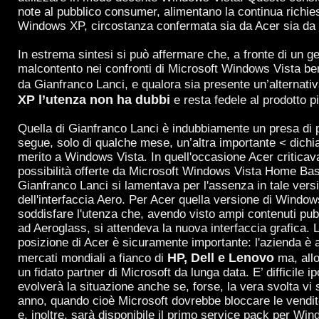
note al pubblico consumer, alimentano la continua richie
Windows XP, circostanza confermata sia da Acer sia da al
In estrema sintesi si può affermare che, a fronte di un g
malcontento nei confronti di Microsoft Windows Vista be
da Gianfranco Lanci, e qualora sia presente un’alternati
XP l’utenza non ha dubbi
e resta fedele al prodotto p
Quella di Gianfranco Lanci è indubbiamente un presa di 
segue, solo di qualche mese, un’altra importante < dich
merito a Windows Vista. In quell'occasione Acer criticava
possibilità offerte da Microsoft Windows Vista Home Basi
Gianfranco Lanci si lamentava per l'assenza in tale vers
dell'interfaccia Aero. Per Acer quella versione di Windo
soddisfare l'utenza che, avendo visto ampi contenuti pubb
ad Aeroglass, si attendeva la nuova interfaccia grafica. 
posizione di Acer è sicuramente importante: l'azienda è ai
HP, Dell e Lenovo
mercati mondiali a fianco di
ma, allo
un fidato partner di Microsoft da lunga data. E’ difficile 
evolverà la situazione anche se, forse, la vera svolta vi 
anno, quando cioè Microsoft dovrebbe bloccare le vend
e, inoltre, sarà disponibile il primo service pack per Win