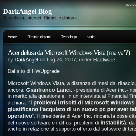
youtub
DarkAngel Blog
Tecnologia, Internet, Rimini, e dintorni…
Home
Rimini e dintorni
Tecnologia
varie
Acer delusa da Microsoft Windows Vista (ma va’?)
by
DarkAngel
on Lug.24, 2007, under
Hardware
Dal sito di HWUpgrade
Microsoft Windows Vista, a distanza di mesi dal rilascio
Gianfranco Lanci
ancora.
, -presidente di Acer inc.- n
in merito alla questione e, in un’intervista al Financial T
i problemi irrisolti di Microsoft Windows
dichiara: “
giustificano l’acquisto di un nuovo pc per aver ta
operativo
“. Il presidente di Acer Inc. rincara la dose ci
instabilità
del nuovo software e i diffusi problemi di
, da
anche in relazione al supporto offerto dal software di terz