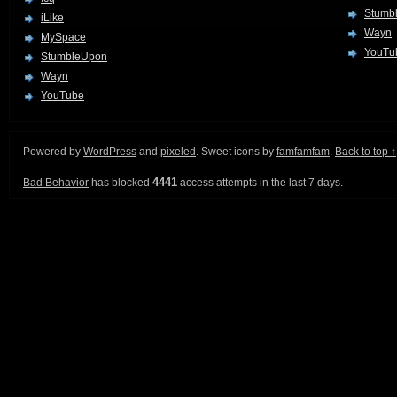
Stumb
iLike
Wayn
MySpace
YouTu
StumbleUpon
Wayn
YouTube
Powered by
WordPress
and
pixeled
. Sweet icons by
famfamfam
.
Back to top ↑
4441
Bad Behavior
has blocked
access attempts in the last 7 days.