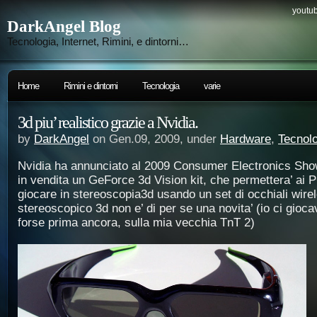
youtub
DarkAngel Blog
Tecnologia, Internet, Rimini, e dintorni…
Home
Rimini e dintorni
Tecnologia
varie
3d piu’ realistico grazie a Nvidia.
by
DarkAngel
on Gen.09, 2009, under
Hardware
,
Tecnol
Nvidia ha annunciato al 2009 Consumer Electronics Sho
in vendita un GeForce 3d Vision kit, che permettera’ ai 
giocare in stereoscopia3d usando un set di occhiali wirel
stereoscopico 3d non e’ di per se una novita’ (io ci giocav
forse prima ancora, sulla mia vecchia TnT 2)