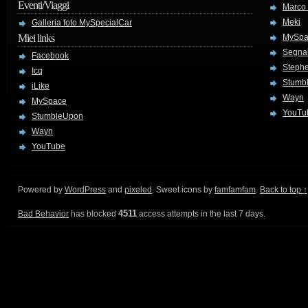
Eventi/Viaggi
Marco
Meki
Galleria foto MySpecialCar
Miei links
MySpa
Segnal
Facebook
Stephe
Icq
Stumb
iLike
Wayn
MySpace
YouTu
StumbleUpon
Wayn
YouTube
Powered by
WordPress
and
pixeled
. Sweet icons by
famfamfam
.
Back to top ↑
4511
Bad Behavior
has blocked
access attempts in the last 7 days.