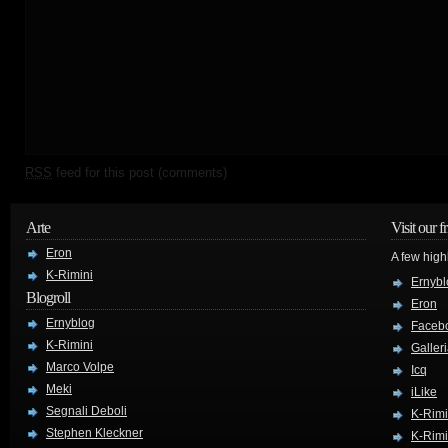
RSS
feed for this post (comments)
Arte
Visit our f
Eron
A few high
K-Rimini
Ernybl
Blogroll
Eron
Ernyblog
Faceb
K-Rimini
Galler
Marco Volpe
Icq
Meki
iLike
Segnali Deboli
K-Rimi
Stephen Kleckner
K-Rimi