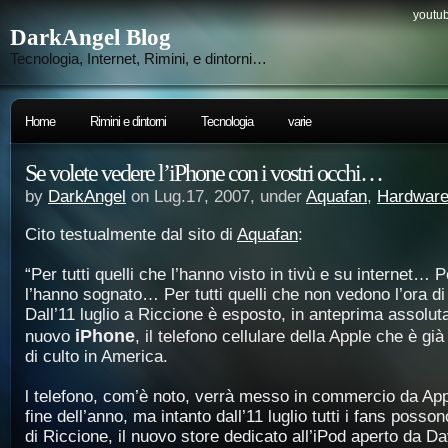
youtub
DarkAngel Blog
Tecnologia, Internet, Rimini, e dintorni…
Home
Rimini e dintorni
Tecnologia
varie
Se volete vedere l’iPhone con i vostri occhi…
by
DarkAngel
on Lug.17, 2007, under
Aquafan
,
Hardwar
Cito testualmente dal sito di
Aquafan
:
“Per tutti quelli che l’hanno visto in tivù e su internet… Pe
l’hanno sognato… Per tutti quelli che non vedono l’ora 
Dall’11 luglio a Riccione è esposto, in anteprima assoluta p
iPhone
nuovo
, il telefono cellulare della Apple che è gi
di culto in America.
l telefono, com’è noto, verrà messo in commercio da Apple
fine dell’anno, ma intanto dall’11 luglio tutti i fans posson
di Riccione, il nuovo store dedicato all’iPod aperto da Dav