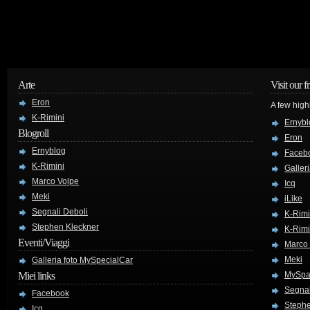
Arte
Visit our f
Eron
A few high
K-Rimini
Ernybl
Blogroll
Eron
Ernyblog
Faceb
K-Rimini
Galler
Marco Volpe
Icq
Meki
iLike
Segnali Deboli
K-Rimi
Stephen Kleckner
K-Rimi
Eventi/Viaggi
Marco
Meki
Galleria foto MySpecialCar
Miei links
MySpa
Segnal
Facebook
Stephe
Icq