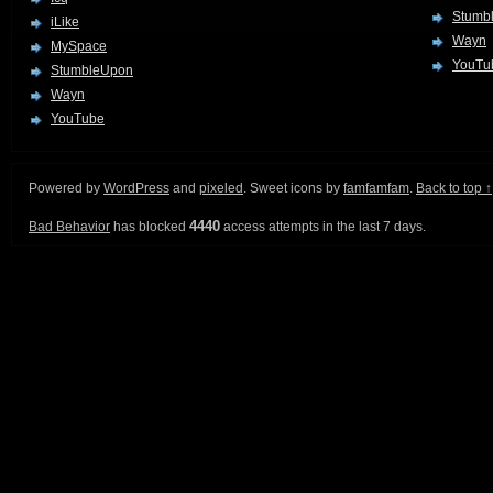
Stumb
iLike
Wayn
MySpace
YouTu
StumbleUpon
Wayn
YouTube
Powered by
WordPress
and
pixeled
. Sweet icons by
famfamfam
.
Back to top ↑
4440
Bad Behavior
has blocked
access attempts in the last 7 days.